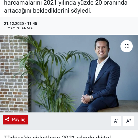
harcamalarını 2021 yılında yüzde 20 oranında
artacağını beklediklerini söyledi.
EndüstriST
21.12.2020 - 11:45
Enerjisini Üreten Fabrikalar
YAYINLANMA
Endüstri 4.0 Uygulamaları
Ağır Sanayi Çözümleri
Paylaş
-
+
A
A