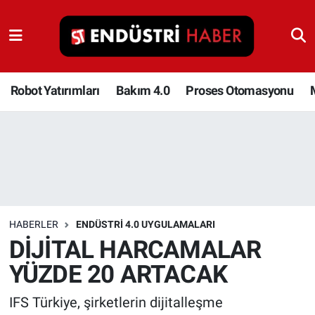
Robot Yatırımları
Bakım 4.0
Robot Yatırımları
Bakım 4.0
Proses Otomasyonu
Proses Otomasyonu
Makina
Otomasyon
HABERLER
ENDÜSTRI 4.0 UYGULAMALARI
Depolama Çözümleri
DİJİTAL HARCAMALAR
YÜZDE 20 ARTACAK
İnşaat ve Malzeme
IFS Türkiye, şirketlerin dijitalleşme
HaberOrtak