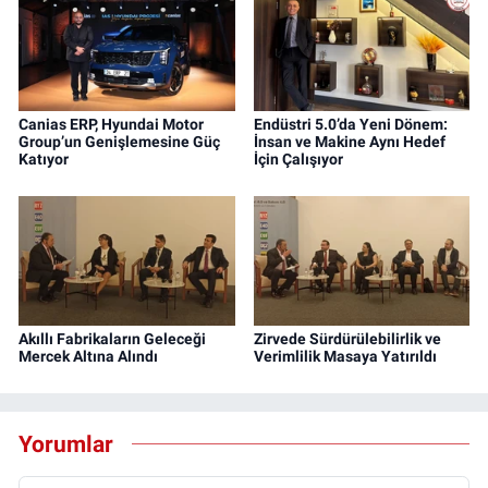
Canias ERP, Hyundai Motor
Endüstri 5.0’da Yeni Dönem:
Group’un Genişlemesine Güç
İnsan ve Makine Aynı Hedef
Katıyor
İçin Çalışıyor
Akıllı Fabrikaların Geleceği
Zirvede Sürdürülebilirlik ve
Mercek Altına Alındı
Verimlilik Masaya Yatırıldı
Yorumlar