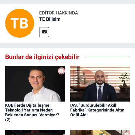
EDITÖR HAKKINDA
TE Bilisim
Bunlar da ilginizi çekebilir
KOBİ'lerde Dijitalleşme:
IAS, “Sürdürülebilir Akıllı
Teknoloji Yatırımı Neden
Fabrika” Kategorisinde Altın
Beklenen Sonucu Vermiyor?
Ödül Aldı
(2)