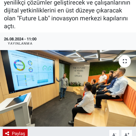
yenilikçi çözümler geliştirecek ve çalışanlarının
dijital yetkinliklerini en üst düzeye çıkaracak
EndüstriST
olan "Future Lab" inovasyon merkezi kapılarını
açtı.
Enerjisini Üreten Fabrikalar
26.08.2024 - 11:00
Endüstri 4.0 Uygulamaları
YAYINLANMA
Ağır Sanayi Çözümleri
Paylaş
-
+
A
A