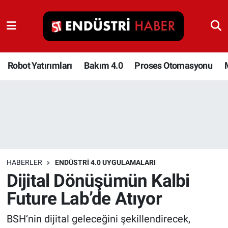
Robot Yatırımları
Bakım 4.0
Robot Yatırımları
Bakım 4.0
Proses Otomasyonu
Proses Otomasyonu
Makina
Otomasyon
HABERLER
ENDÜSTRI 4.0 UYGULAMALARI
Depolama Çözümleri
Dijital Dönüşümün Kalbi
Future Lab’de Atıyor
İnşaat ve Malzeme
BSH’nin dijital geleceğini şekillendirecek,
HaberOrtak