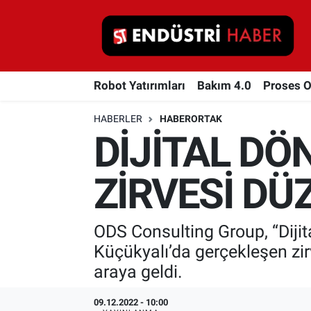
Robot Yatırımları
Robot Yatırımları
Bakım 4.0
Proses 
Bakım 4.0
HABERLER
HABERORTAK
Proses Otomasyonu
DİJİTAL DÖ
Makina
ZİRVESİ DÜ
Otomasyon
ODS Consulting Group, “Dijit
Depolama Çözümleri
Küçükyalı’da gerçekleşen zirv
İnşaat ve Malzeme
araya geldi.
HaberOrtak
09.12.2022 - 10:00