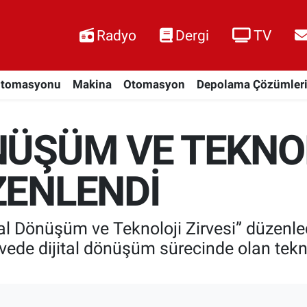
Radyo
Dergi
TV
Otomasyonu
Makina
Otomasyon
Depolama Çözümler
NÜŞÜM VE TEKNO
ZENLENDİ
al Dönüşüm ve Teknoloji Zirvesi” düzenled
ede dijital dönüşüm sürecinde olan teknolo