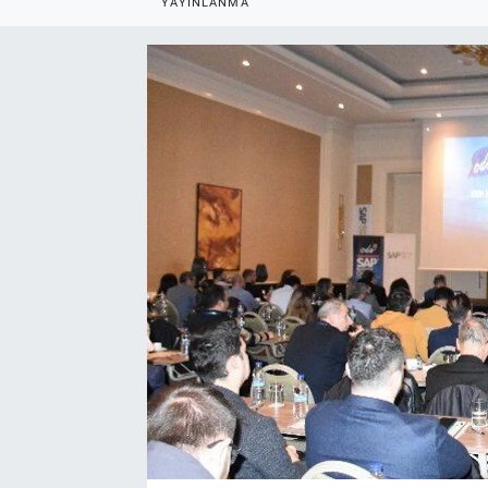
YAYINLANMA
EndüstriST
Enerjisini Üreten Fabrikalar
Endüstri 4.0 Uygulamaları
Ağır Sanayi Çözümleri