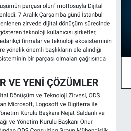
üşümün parçası olun” mottosuyla Dijital
enledi. 7 Aralık Çarşamba günü İstanbul-
zenlenen zirvede dijital dönüşüm sürecinde
gösteren teknoloji kullanıcısı şirketler,
tedarikçi firmalar ve teknoloji ekosisteminin
re yönelik önemli başlıkların ele alındığı
isteminin bir parçası olmaları çağrısında
R VE YENİ ÇÖZÜMLER
jital Dönüşüm ve Teknoloji Zirvesi, ODS
an Microsoft, Logosoft ve Digiterra ile
t Yönetim Kurulu Başkanı Nejat Saldanlı ve
ağı ve Yönetim Kurulu Başkanı Onur
rdından ODS Consulting Group Mühendislik,