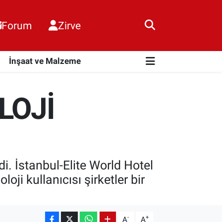
Forum
Zirve
i
İnşaat ve Malzeme
LOJİ
i. İstanbul-Elite World Hotel
ji kullanıcısı şirketler bir
-
+
A
A