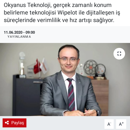
Okyanus Teknoloji, gerçek zamanlı konum
EndüstriST
belirleme teknolojisi Wipelot ile dijitalleşen iş
süreçlerinde verimlilik ve hız artışı sağlıyor.
Enerjisini Üreten Fabrikalar
11.06.2020 - 09:00
YAYINLANMA
Endüstri 4.0 Uygulamaları
Ağır Sanayi Çözümleri
Paylaş
-
+
A
A