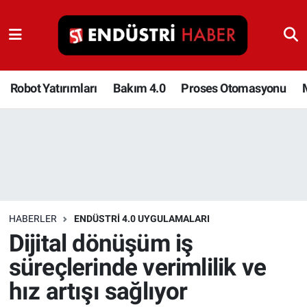
Robot Yatırımları
Bakım 4.0
Robot Yatırımları
Bakım 4.0
Proses Otomasyonu
Proses Otomasyonu
Makina
Otomasyon
HABERLER
ENDÜSTRI 4.0 UYGULAMALARI
Depolama Çözümleri
Dijital dönüşüm iş
süreçlerinde verimlilik ve
İnşaat ve Malzeme
hız artışı sağlıyor
HaberOrtak