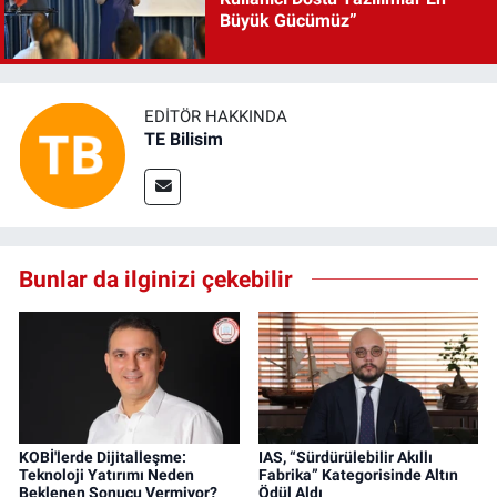
Büyük Gücümüz”
EDITÖR HAKKINDA
TE Bilisim
Bunlar da ilginizi çekebilir
KOBİ'lerde Dijitalleşme:
IAS, “Sürdürülebilir Akıllı
Teknoloji Yatırımı Neden
Fabrika” Kategorisinde Altın
Beklenen Sonucu Vermiyor?
Ödül Aldı