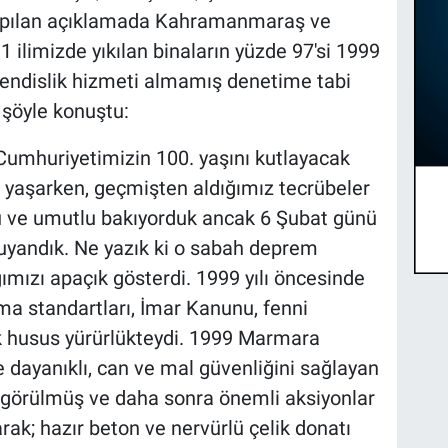
 yapılan açıklamada Kahramanmaraş ve
ilimizde yıkılan binaların yüzde 97'si 1999
hendislik hizmeti almamış denetime tabi
 şöyle konuştu:
te Cumhuriyetimizin 100. yaşını kutlayacak
yaşarken, geçmişten aldığımız tecrübeler
lü ve umutlu bakıyorduk ancak 6 Şubat günü
uyandık. Ne yazık ki o sabah deprem
mızı apaçık gösterdi. 1999 yılı öncesinde
a standartları, İmar Kanunu, fenni
ok husus yürürlükteydi. 1999 Marmara
dayanıklı, can ve mal güvenliğini sağlayan
ğı görülmüş ve daha sonra önemli aksiyonlar
rak; hazır beton ve nervürlü çelik donatı