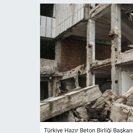
EndüstriST
Enerjisini Üreten Fabrikalar
Endüstri 4.0 Uygulamaları
Ağır Sanayi Çözümleri
Türkiye Hazır Beton Birliği Başkanı 