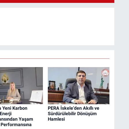
a Yeni Karbon
PERA İskele’den Akıllı ve
Enerji
Sürdürülebilir Dönüşüm
ansından Yaşam
Hamlesi
 Performansına