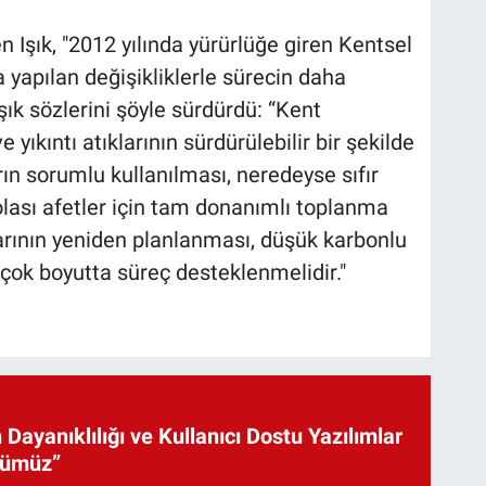
Işık, "2012 yılında yürürlüğe giren Kentsel
apılan değişikliklerle sürecin daha
şık sözlerini şöyle sürdürdü: “Kent
 yıkıntı atıklarının sürdürülebilir bir şekilde
ın sorumlu kullanılması, neredeyse sıfır
, olası afetler için tam donanımlı toplanma
larının yeniden planlanması, düşük karbonlu
rçok boyutta süreç desteklenmelidir."
 Dayanıklılığı ve Kullanıcı Dostu Yazılımlar
cümüz”