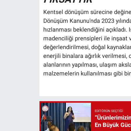
Kentsel dönüşüm sürecine değinen 
Dönüşüm Kanunu'nda 2023 yılında y
hızlanması beklendiğini açıkladı. I
madenciliği prensipleri ile inşaat ve
değerlendirilmesi, doğal kaynaklar
enerjili binalara ağırlık verilmesi
alanlarının yapılması, ulaşım aks
malzemelerin kullanılması gibi bi
EDITÖRÜN SEÇTIĞI
“Ürünlerimizin
En Büyük Gü