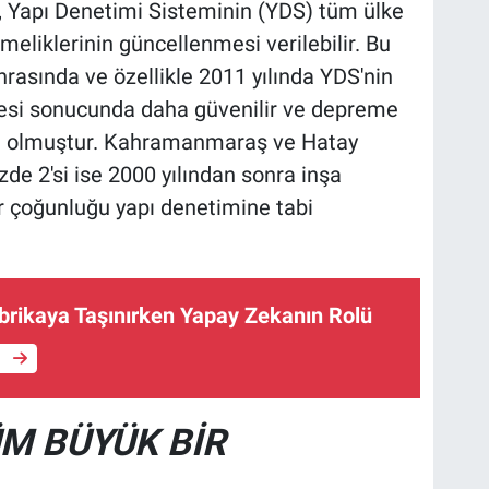
, Yapı Denetimi Sisteminin (YDS) tüm ülke
eliklerinin güncellenmesi verilebilir. Bu
rasında ve özellikle 2011 yılında YDS'nin
si sonucunda daha güvenilir ve depreme
ün olmuştur. Kahramanmaraş ve Hatay
zde 2'si ise 2000 yılından sonra inşa
ir çoğunluğu yapı denetimine tabi
abrikaya Taşınırken Yapay Zekanın Rolü
e
M BÜYÜK BİR