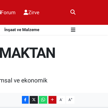
Forum
Zirve
i
İnşaat ve Malzeme
LMAKTAN
plumsal ve ekonomik
-
+
A
A