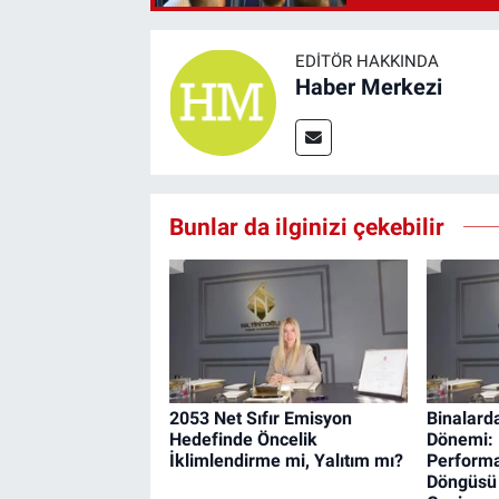
EDITÖR HAKKINDA
Haber Merkezi
Bunlar da ilginizi çekebilir
2053 Net Sıfır Emisyon
Binalard
Hedefinde Öncelik
Dönemi: 
İklimlendirme mi, Yalıtım mı?
Perform
Döngüsü