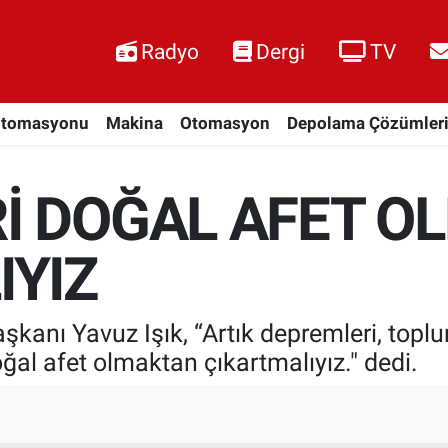
Radyo
Dergi
TV
Otomasyonu
Makina
Otomasyon
Depolama Çözümler
İ DOĞAL AFET O
IYIZ
Başkanı Yavuz Işık, “Artık depremleri, to
ğal afet olmaktan çıkartmalıyız." dedi.