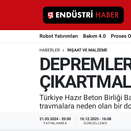
Robot Yatırımları
Robot Yatırımları
Bakım 4.0
Proses 
Bakım 4.0
HABERLER
İNŞAAT VE MALZEME
Proses Otomasyonu
DEPREMLER
Makina
ÇIKARTMAL
Otomasyon
Türkiye Hazır Beton Birliği 
Depolama Çözümleri
travmalara neden olan bir do
İnşaat ve Malzeme
21.03.2024 - 20:00
10.12.2025 - 16:08
YAYINLANMA
GÜNCELLEME
HaberOrtak