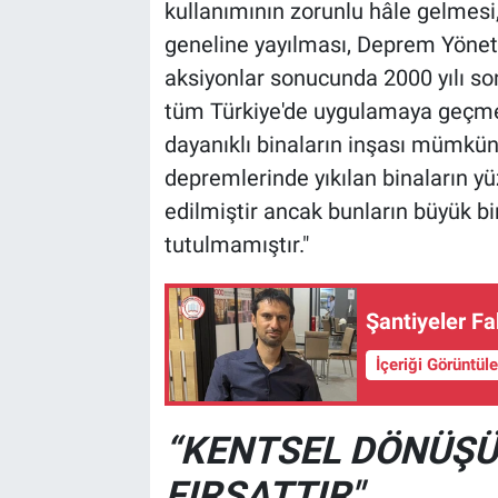
kullanımının zorunlu hâle gelmesi
geneline yayılması, Deprem Yönetm
aksiyonlar sonucunda 2000 yılı son
tüm Türkiye'de uygulamaya geçme
dayanıklı binaların inşası mümk
depremlerinde yıkılan binaların yü
edilmiştir ancak bunların büyük b
tutulmamıştır."
Şantiyeler F
İçeriği Görüntül
“KENTSEL DÖNÜŞÜ
FIRSATTIR"