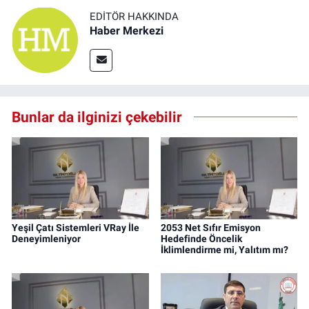
EDITÖR HAKKINDA
Haber Merkezi
Bunlar da ilginizi çekebilir
Yeşil Çatı Sistemleri VRay İle
2053 Net Sıfır Emisyon
Deneyimleniyor
Hedefinde Öncelik
İklimlendirme mi, Yalıtım mı?