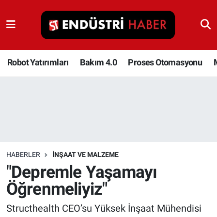
Robot Yatırımları
Bakım 4.0
Robot Yatırımları
Bakım 4.0
Proses Otomasyonu
Proses Otomasyonu
Makina
Otomasyon
HABERLER
İNŞAAT VE MALZEME
Depolama Çözümleri
"Depremle Yaşamayı
Öğrenmeliyiz"
İnşaat ve Malzeme
Structhealth CEO’su Yüksek İnşaat Mühendisi
HaberOrtak