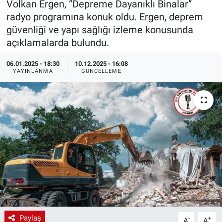
Volkan Ergen, “Depreme Dayanıklı Binalar”
radyo programına konuk oldu. Ergen, deprem
EndüstriST
güvenliği ve yapı sağlığı izleme konusunda
açıklamalarda bulundu.
Enerjisini Üreten Fabrikalar
06.01.2025 - 18:30
10.12.2025 - 16:08
Endüstri 4.0 Uygulamaları
YAYINLANMA
GÜNCELLEME
Ağır Sanayi Çözümleri
Paylaş
-
+
A
A