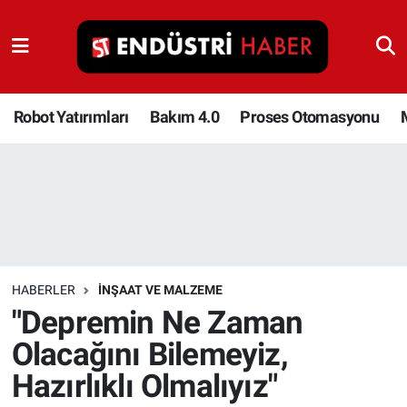
Robot Yatırımları
Bakım 4.0
Robot Yatırımları
Bakım 4.0
Proses Otomasyonu
Proses Otomasyonu
Makina
Otomasyon
HABERLER
İNŞAAT VE MALZEME
Depolama Çözümleri
"Depremin Ne Zaman
Olacağını Bilemeyiz,
İnşaat ve Malzeme
Hazırlıklı Olmalıyız"
HaberOrtak