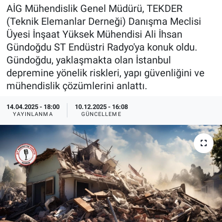
AİG Mühendislik Genel Müdürü, TEKDER
EndüstriST
(Teknik Elemanlar Derneği) Danışma Meclisi
Üyesi İnşaat Yüksek Mühendisi Ali İhsan
Enerjisini Üreten Fabrikalar
Gündoğdu ST Endüstri Radyo'ya konuk oldu.
Gündoğdu, yaklaşmakta olan İstanbul
Endüstri 4.0 Uygulamaları
depremine yönelik riskleri, yapı güvenliğini ve
mühendislik çözümlerini anlattı.
Ağır Sanayi Çözümleri
14.04.2025 - 18:00
10.12.2025 - 16:08
YAYINLANMA
GÜNCELLEME