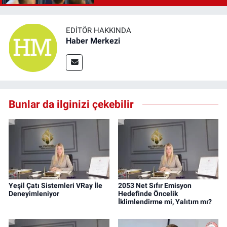
EDITÖR HAKKINDA
Haber Merkezi
Bunlar da ilginizi çekebilir
Yeşil Çatı Sistemleri VRay İle
2053 Net Sıfır Emisyon
Deneyimleniyor
Hedefinde Öncelik
İklimlendirme mi, Yalıtım mı?