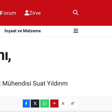
Forum
Zirve
i
İnşaat ve Malzeme
ı,
 Mühendisi Suat Yıldırım
-
+
A
A