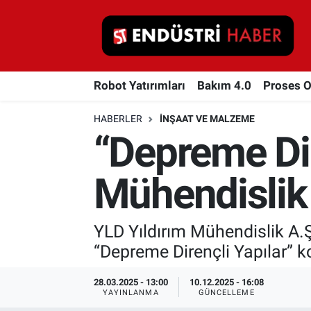
Robot Yatırımları
Robot Yatırımları
Bakım 4.0
Proses 
Bakım 4.0
HABERLER
İNŞAAT VE MALZEME
Proses Otomasyonu
“Depreme Dir
Makina
Mühendislik 
Otomasyon
YLD Yıldırım Mühendislik A.
Depolama Çözümleri
“Depreme Dirençli Yapılar” 
İnşaat ve Malzeme
28.03.2025 - 13:00
10.12.2025 - 16:08
YAYINLANMA
GÜNCELLEME
HaberOrtak