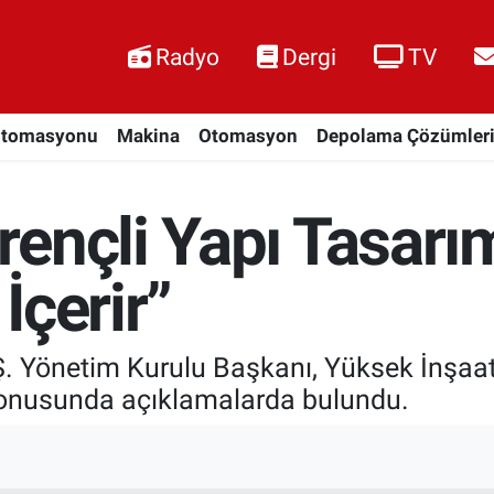
Radyo
Dergi
TV
Otomasyonu
Makina
Otomasyon
Depolama Çözümler
ençli Yapı Tasarım
İçerir”
Ş. Yönetim Kurulu Başkanı, Yüksek İnşaat
konusunda açıklamalarda bulundu.