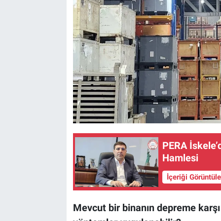
PERA İskele’d
Hamlesi
İçeriği Görüntül
Mevcut bir binanın depreme karşı d