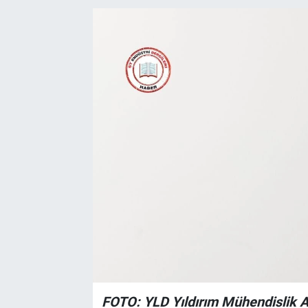
EndüstriST
Enerjisini Üreten Fabrikalar
Endüstri 4.0 Uygulamaları
Ağır Sanayi Çözümleri
FOTO: YLD Yıldırım Mühendislik A