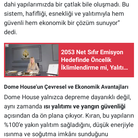
dahi yapılarımızda bir çatlak bile oluşmadı. Bu
sistem, hafifliği, esnekliği ve yalıtımıyla hem
güvenli hem ekonomik bir çözüm sunuyor”
dedi.
2053 Net Sıfır Emisyon
Hedefinde Öncelik
İklimlendirme mi, Yalıtım
mı?
Dome House’un Çevresel ve Ekonomik Avantajları
Dome House yalnızca depreme dayanıklı değil,
aynı zamanda
ısı yalıtımı ve yangın güvenliği
açısından da ön plana çıkıyor. Kıran, bu yapıların
%100’e yakın yalıtım sağladığını, düşük enerjiyle
ısınma ve soğutma imkânı sunduğunu