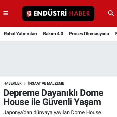
Robot Yatırımları
Bakım 4.0
Robot Yatırımları
Bakım 4.0
Proses Otomasyonu
Proses Otomasyonu
Makina
Otomasyon
HABERLER
İNŞAAT VE MALZEME
Depolama Çözümleri
Depreme Dayanıklı Dome
House ile Güvenli Yaşam
İnşaat ve Malzeme
Japonya’dan dünyaya yayılan Dome House
HaberOrtak