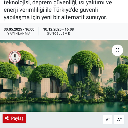
teknolojisi, deprem güvenliği, ısı yalıtımı ve
enerji verimliliği ile Türkiye’de güvenli
EndüstriST
yapılaşma için yeni bir alternatif sunuyor.
Enerjisini Üreten Fabrikalar
30.05.2025 - 16:00
10.12.2025 - 16:08
YAYINLANMA
GÜNCELLEME
Endüstri 4.0 Uygulamaları
Ağır Sanayi Çözümleri
Paylaş
-
+
A
A