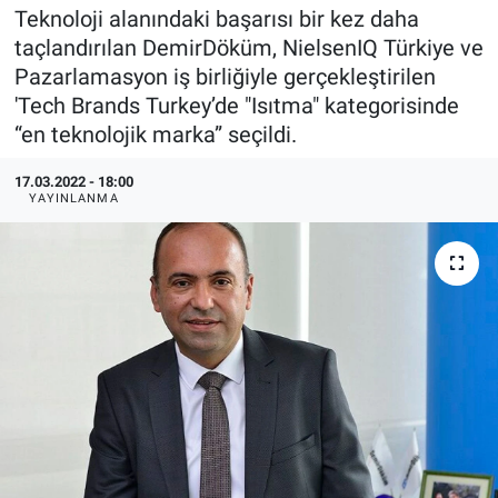
Teknoloji alanındaki başarısı bir kez daha
EndüstriST
taçlandırılan DemirDöküm, NielsenIQ Türkiye ve
Pazarlamasyon iş birliğiyle gerçekleştirilen
Enerjisini Üreten Fabrikalar
'Tech Brands Turkey’de "Isıtma" kategorisinde
“en teknolojik marka” seçildi.
Endüstri 4.0 Uygulamaları
17.03.2022 - 18:00
YAYINLANMA
Ağır Sanayi Çözümleri