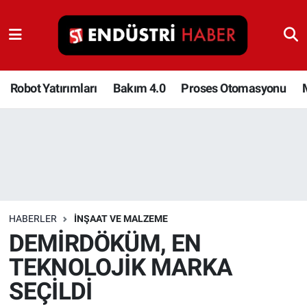
Robot Yatırımları
Bakım 4.0
Robot Yatırımları
Bakım 4.0
Proses Otomasyonu
Proses Otomasyonu
Makina
Otomasyon
HABERLER
İNŞAAT VE MALZEME
Depolama Çözümleri
DEMİRDÖKÜM, EN
TEKNOLOJİK MARKA
İnşaat ve Malzeme
SEÇİLDİ
HaberOrtak