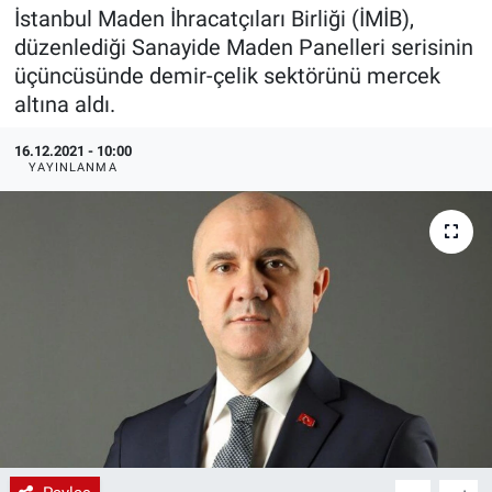
İstanbul Maden İhracatçıları Birliği (İMİB),
EndüstriST
düzenlediği Sanayide Maden Panelleri serisinin
üçüncüsünde demir-çelik sektörünü mercek
Enerjisini Üreten Fabrikalar
altına aldı.
Endüstri 4.0 Uygulamaları
16.12.2021 - 10:00
YAYINLANMA
Ağır Sanayi Çözümleri