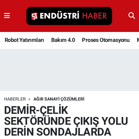
Robot Yatırımları
Bakım 4.0
Robot Yatırımları
Bakım 4.0
Proses Otomasyonu
Proses Otomasyonu
Makina
Otomasyon
HABERLER
AĞIR SANAYI ÇÖZÜMLERI
Depolama Çözümleri
DEMİR-ÇELİK
SEKTÖRÜNDE ÇIKIŞ YOLU
İnşaat ve Malzeme
DERİN SONDAJLARDA
HaberOrtak