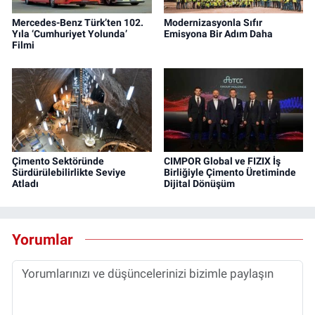
Mercedes-Benz Türk’ten 102.
Modernizasyonla Sıfır
Yıla ‘Cumhuriyet Yolunda’
Emisyona Bir Adım Daha
Filmi
Çimento Sektöründe
CIMPOR Global ve FIZIX İş
Sürdürülebilirlikte Seviye
Birliğiyle Çimento Üretiminde
Atladı
Dijital Dönüşüm
Yorumlar