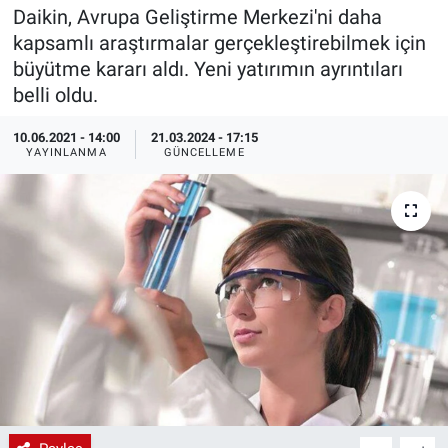
Daikin, Avrupa Geliştirme Merkezi'ni daha
EndüstriST
kapsamlı araştırmalar gerçekleştirebilmek için
büyütme kararı aldı. Yeni yatırımın ayrıntıları
Enerjisini Üreten Fabrikalar
belli oldu.
Endüstri 4.0 Uygulamaları
10.06.2021 - 14:00
21.03.2024 - 17:15
YAYINLANMA
GÜNCELLEME
Ağır Sanayi Çözümleri