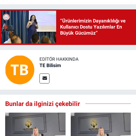
“Ürünlerimizin Dayanıklılığı ve
Kullanıcı Dostu Yazılımlar En
Büyük Gücümüz”
EDITÖR HAKKINDA
TE Bilisim
Bunlar da ilginizi çekebilir