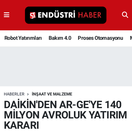
Robot Yatırımları
Bakım 4.0
Robot Yatırımları
Bakım 4.0
Proses Otomasyonu
Proses Otomasyonu
Makina
Otomasyon
HABERLER
İNŞAAT VE MALZEME
Depolama Çözümleri
DAİKİN'DEN AR-GE'YE 140
MİLYON AVROLUK YATIRIM
İnşaat ve Malzeme
KARARI
HaberOrtak