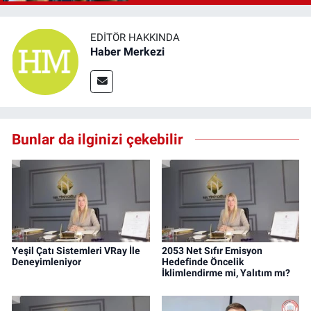
EDITÖR HAKKINDA
Haber Merkezi
Bunlar da ilginizi çekebilir
Yeşil Çatı Sistemleri VRay İle
2053 Net Sıfır Emisyon
Deneyimleniyor
Hedefinde Öncelik
İklimlendirme mi, Yalıtım mı?