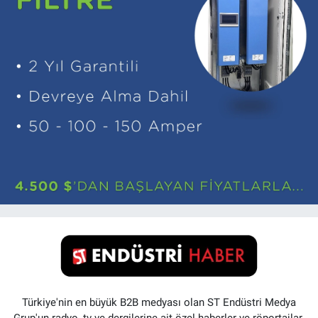
Türkiye'nin en büyük B2B medyası olan ST Endüstri Medya
Grup'un radyo, tv ve dergilerine ait özel haberler ve röportajlar.