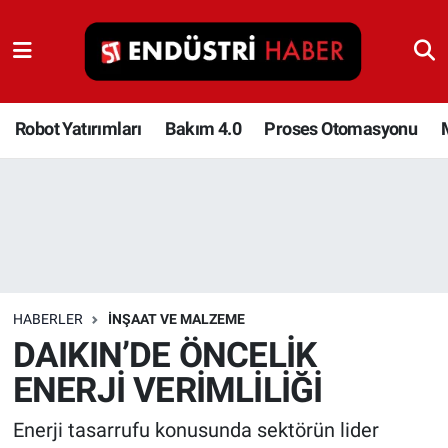
Robot Yatırımları
Bakım 4.0
Robot Yatırımları
Bakım 4.0
Proses Otomasyonu
Proses Otomasyonu
Makina
Otomasyon
HABERLER
İNŞAAT VE MALZEME
Depolama Çözümleri
DAIKIN’DE ÖNCELİK
ENERJİ VERİMLİLİĞİ
İnşaat ve Malzeme
Enerji tasarrufu konusunda sektörün lider
HaberOrtak