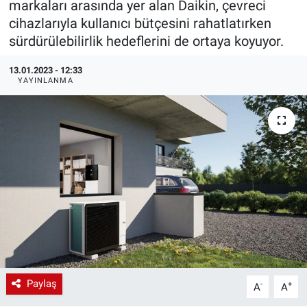
markaları arasında yer alan Daikin, çevreci
cihazlarıyla kullanıcı bütçesini rahatlatırken
EndüstriST
sürdürülebilirlik hedeflerini de ortaya koyuyor.
Enerjisini Üreten Fabrikalar
13.01.2023 - 12:33
YAYINLANMA
Endüstri 4.0 Uygulamaları
Ağır Sanayi Çözümleri
Paylaş
-
+
A
A