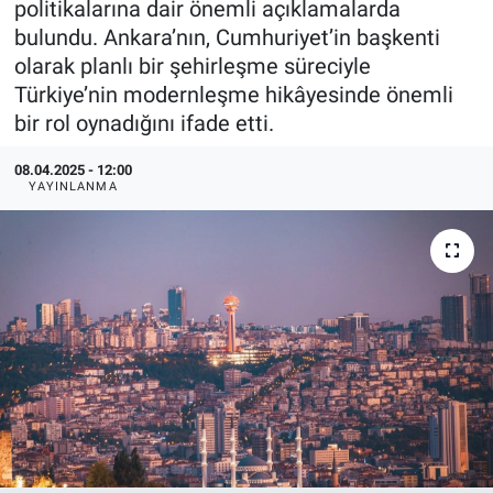
politikalarına dair önemli açıklamalarda
bulundu. Ankara’nın, Cumhuriyet’in başkenti
EndüstriST
olarak planlı bir şehirleşme süreciyle
Türkiye’nin modernleşme hikâyesinde önemli
Enerjisini Üreten Fabrikalar
bir rol oynadığını ifade etti.
Endüstri 4.0 Uygulamaları
08.04.2025 - 12:00
YAYINLANMA
Ağır Sanayi Çözümleri