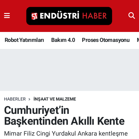
Robot Yatırımları
Bakım 4.0
Robot Yatırımları
Bakım 4.0
Proses Otomasyonu
Proses Otomasyonu
Makina
Otomasyon
HABERLER
İNŞAAT VE MALZEME
Depolama Çözümleri
Cumhuriyet’in
Başkentinden Akıllı Kente
İnşaat ve Malzeme
Mimar Filiz Cingi Yurdakul Ankara kentleşme
HaberOrtak