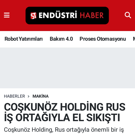
Robot Yatırımları
Bakım 4.0
Robot Yatırımları
Bakım 4.0
Proses Otomasyonu
Proses Otomasyonu
Makina
Otomasyon
HABERLER
MAKINA
Depolama Çözümleri
COŞKUNÖZ HOLDİNG RUS
İŞ ORTAĞIYLA EL SIKIŞTI
İnşaat ve Malzeme
Coşkunöz Holding, Rus ortağıyla önemli bir iş
HaberOrtak