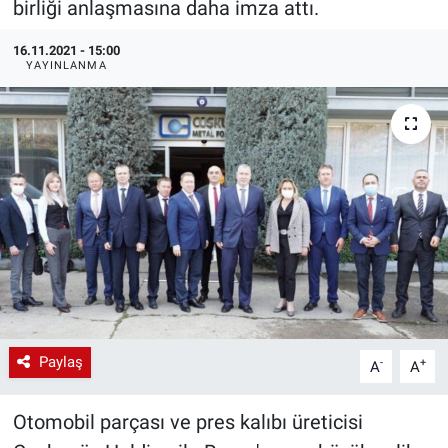
birliği anlaşmasına daha imza attı.
EndüstriST
16.11.2021 - 15:00
YAYINLANMA
Enerjisini Üreten Fabrikalar
Endüstri 4.0 Uygulamaları
Ağır Sanayi Çözümleri
Paylaş
-
+
A
A
Otomobil parçası ve pres kalıbı üreticisi