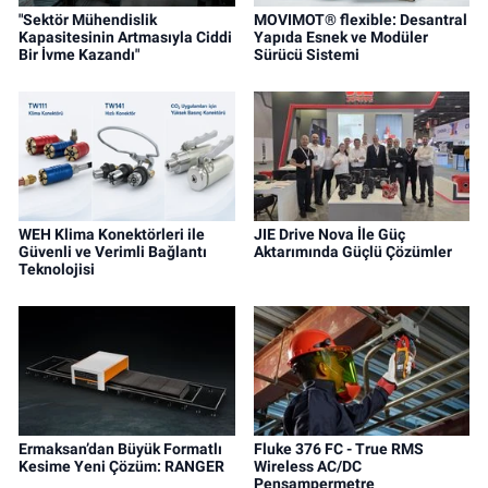
"Sektör Mühendislik
MOVIMOT® flexible: Desantral
Kapasitesinin Artmasıyla Ciddi
Yapıda Esnek ve Modüler
Bir İvme Kazandı"
Sürücü Sistemi
WEH Klima Konektörleri ile
JIE Drive Nova İle Güç
Güvenli ve Verimli Bağlantı
Aktarımında Güçlü Çözümler
Teknolojisi
Ermaksan’dan Büyük Formatlı
Fluke 376 FC - True RMS
Kesime Yeni Çözüm: RANGER
Wireless AC/DC
Pensampermetre