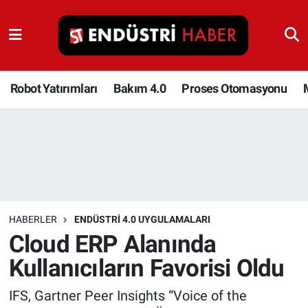
Robot Yatırımları
Bakım 4.0
Robot Yatırımları
Bakım 4.0
Proses Otomasyonu
Proses Otomasyonu
Makina
Otomasyon
HABERLER
ENDÜSTRI 4.0 UYGULAMALARI
Depolama Çözümleri
Cloud ERP Alanında
Kullanıcıların Favorisi Oldu
İnşaat ve Malzeme
IFS, Gartner Peer Insights “Voice of the
HaberOrtak