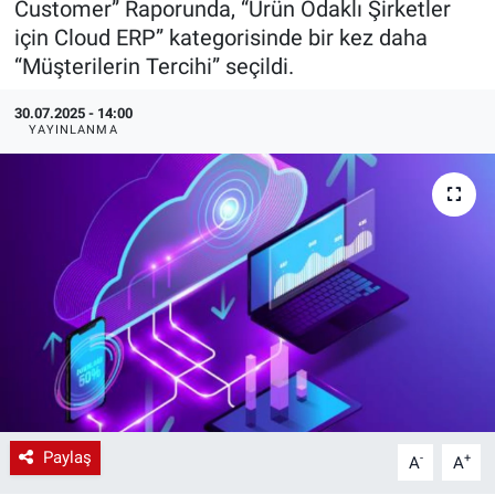
Customer” Raporunda, “Ürün Odaklı Şirketler
için Cloud ERP” kategorisinde bir kez daha
EndüstriST
“Müşterilerin Tercihi” seçildi.
Enerjisini Üreten Fabrikalar
30.07.2025 - 14:00
YAYINLANMA
Endüstri 4.0 Uygulamaları
Ağır Sanayi Çözümleri
Paylaş
-
+
A
A