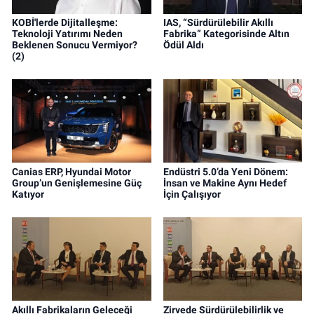
KOBİ'lerde Dijitalleşme:
IAS, “Sürdürülebilir Akıllı
Teknoloji Yatırımı Neden
Fabrika” Kategorisinde Altın
Beklenen Sonucu Vermiyor?
Ödül Aldı
(2)
Canias ERP, Hyundai Motor
Endüstri 5.0’da Yeni Dönem:
Group’un Genişlemesine Güç
İnsan ve Makine Aynı Hedef
Katıyor
İçin Çalışıyor
Akıllı Fabrikaların Geleceği
Zirvede Sürdürülebilirlik ve