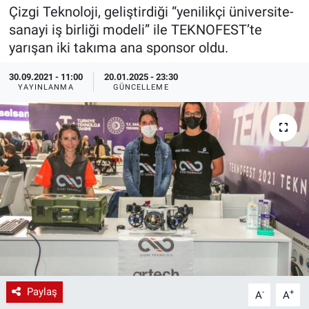
Çizgi Teknoloji, geliştirdiği “yenilikçi üniversite-
EndüstriST
sanayi iş birliği modeli” ile TEKNOFEST’te
yarışan iki takıma ana sponsor oldu.
Enerjisini Üreten Fabrikalar
30.09.2021 - 11:00
20.01.2025 - 23:30
YAYINLANMA
GÜNCELLEME
Endüstri 4.0 Uygulamaları
Ağır Sanayi Çözümleri
Paylaş
-
+
A
A