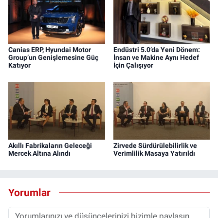
Canias ERP, Hyundai Motor
Endüstri 5.0’da Yeni Dönem:
Group’un Genişlemesine Güç
İnsan ve Makine Aynı Hedef
Katıyor
İçin Çalışıyor
Akıllı Fabrikaların Geleceği
Zirvede Sürdürülebilirlik ve
Mercek Altına Alındı
Verimlilik Masaya Yatırıldı
Yorumlar