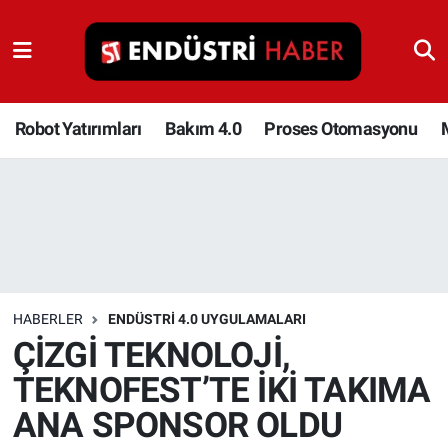
Robot Yatırımları
Bakım 4.0
Robot Yatırımları
Bakım 4.0
Proses Otomasyonu
Proses Otomasyonu
Makina
Otomasyon
HABERLER
ENDÜSTRI 4.0 UYGULAMALARI
Depolama Çözümleri
ÇİZGİ TEKNOLOJİ,
TEKNOFEST’TE İKİ TAKIMA
İnşaat ve Malzeme
ANA SPONSOR OLDU
HaberOrtak