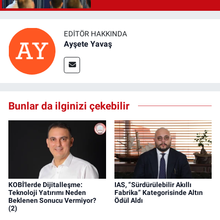
EDITÖR HAKKINDA
Ayşete Yavaş
Bunlar da ilginizi çekebilir
KOBİ'lerde Dijitalleşme:
IAS, “Sürdürülebilir Akıllı
Teknoloji Yatırımı Neden
Fabrika” Kategorisinde Altın
Beklenen Sonucu Vermiyor?
Ödül Aldı
(2)