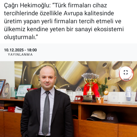
Çağrı Hekimoğlu: “Türk firmaları cihaz
EndüstriST
tercihlerinde özellikle Avrupa kalitesinde
üretim yapan yerli firmaları tercih etmeli ve
Enerjisini Üreten Fabrikalar
ülkemiz kendine yeten bir sanayi ekosistemi
oluşturmalı.”
Endüstri 4.0 Uygulamaları
10.12.2025 - 18:00
YAYINLANMA
Ağır Sanayi Çözümleri