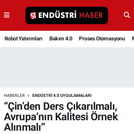
Robot Yatırımları
Bakım 4.0
Robot Yatırımları
Bakım 4.0
Proses Otomasyonu
Proses Otomasyonu
Makina
Otomasyon
HABERLER
ENDÜSTRI 4.0 UYGULAMALARI
Depolama Çözümleri
“Çin’den Ders Çıkarılmalı,
Avrupa’nın Kalitesi Örnek
İnşaat ve Malzeme
Alınmalı”
HaberOrtak