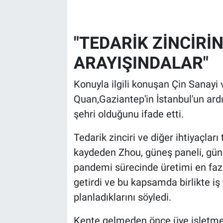
"TEDARİK ZİNCİR
ARAYIŞINDALAR"
Konuyla ilgili konuşan Çin Sanayi
Quan,Gaziantep'in İstanbul'un ard
şehri olduğunu ifade etti.
Tedarik zinciri ve diğer ihtiyaçla
kaydeden Zhou, güneş paneli, güne
pandemi sürecinde üretimi en fazl
getirdi ve bu kapsamda birlikte iş
planladıklarını söyledi.
Kente gelmeden önce üye işletmecil