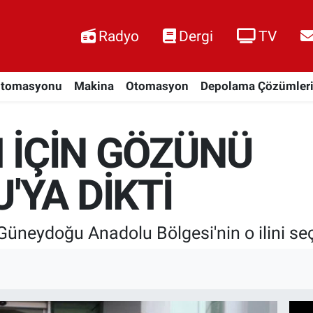
Radyo
Dergi
TV
Otomasyonu
Makina
Otomasyon
Depolama Çözümler
M İÇİN GÖZÜNÜ
YA DİKTİ
n Güneydoğu Anadolu Bölgesi'nin o ilini seç