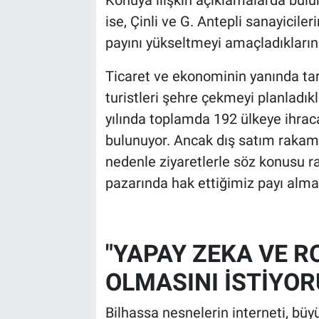
ise, Çinli ve G. Antepli sanayicileri
payını yükseltmeyi amaçladıkların
Ticaret ve ekonominin yanında tarih
turistleri şehre çekmeyi planladık
yılında toplamda 192 ülkeye ihraca
bulunuyor. Ancak dış satım rakamla
nedenle ziyaretlerle söz konusu ra
pazarında hak ettiğimiz payı almak
"YAPAY ZEKA VE R
OLMASINI İSTİYO
Bilhassa nesnelerin interneti, büy