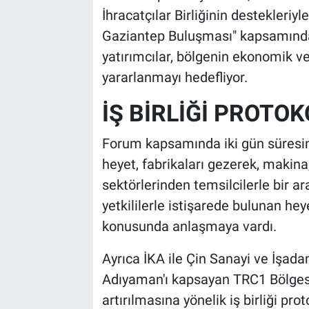
İhracatçılar Birliğinin destekleriy
Gaziantep Buluşması" kapsamında 
yatırımcılar, bölgenin ekonomik ve
yararlanmayı hedefliyor.
İŞ BİRLİĞİ PROTO
Forum kapsamında iki gün süresinc
heyet, fabrikaları gezerek, makina, 
sektörlerinden temsilcilerle bir ar
yetkililerle istişarede bulunan heye
konusunda anlaşmaya vardı.
Ayrıca İKA ile Çin Sanayi ve İşada
Adıyaman'ı kapsayan TRC1 Bölgesi’
artırılmasına yönelik iş birliği pro