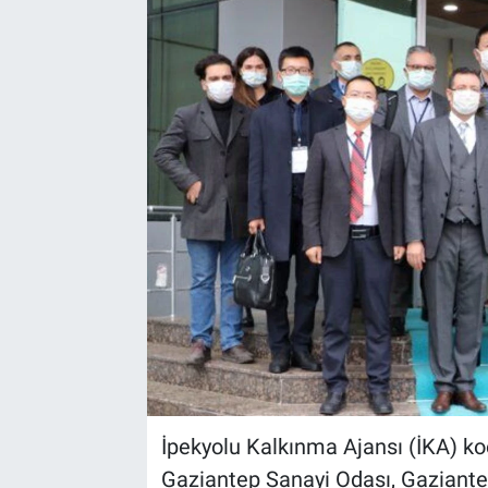
EndüstriST
Enerjisini Üreten Fabrikalar
Endüstri 4.0 Uygulamaları
Ağır Sanayi Çözümleri
İpekyolu Kalkınma Ajansı (İKA) ko
Gaziantep Sanayi Odası, Gaziant