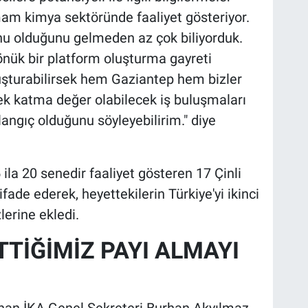
rmam kimya sektöründe faaliyet gösteriyor.
onu olduğunu gelmeden az çok biliyorduk.
 dönük bir platform oluşturma gayreti
luşturabilirsek hem Gaziantep hem bizler
sek katma değer olabilecek iş buluşmaları
angıç olduğunu söyleyebilirim." diye
ila 20 senedir faaliyet gösteren 17 Çinli
fade ederek, heyettekilerin Türkiye'yi ikinci
erine ekledi.
TİĞİMİZ PAYI ALMAYI
unan İKA Genel Sekreteri Burhan Akyılmaz