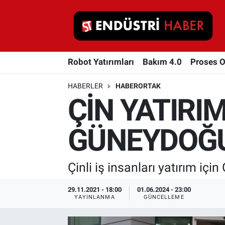
Robot Yatırımları
Robot Yatırımları
Bakım 4.0
Proses 
Bakım 4.0
HABERLER
HABERORTAK
Proses Otomasyonu
ÇİN YATIRI
Makina
GÜNEYDOĞU'
Otomasyon
Çinli iş insanları yatırım içi
Depolama Çözümleri
29.11.2021 - 18:00
01.06.2024 - 23:00
İnşaat ve Malzeme
YAYINLANMA
GÜNCELLEME
HaberOrtak