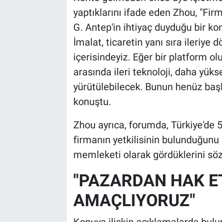
yaptıklarını ifade eden Zhou, "Fi
G. Antep'in ihtiyaç duyduğu bir k
İmalat, ticaretin yanı sıra ileriye
içerisindeyiz. Eğer bir platform o
arasında ileri teknoloji, daha yük
yürütülebilecek. Bunun henüz başl
konuştu.
Zhou ayrıca, forumda, Türkiye'de 5 
firmanın yetkilisinin bulunduğunu i
memleketi olarak gördüklerini sözl
"PAZARDAN HAK ET
AMAÇLIYORUZ"
Konuya ilişkin açıklamalarda bul