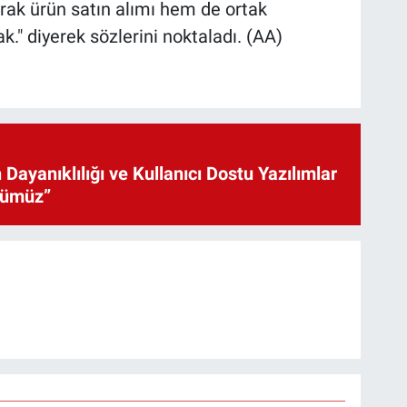
larak ürün satın alımı hem de ortak
ak." diyerek sözlerini noktaladı. (AA)
 Dayanıklılığı ve Kullanıcı Dostu Yazılımlar
cümüz”