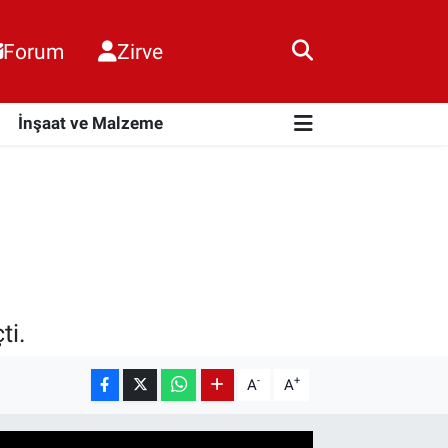
Forum
Zirve
i
İnşaat ve Malzeme
ti.
-
+
A
A