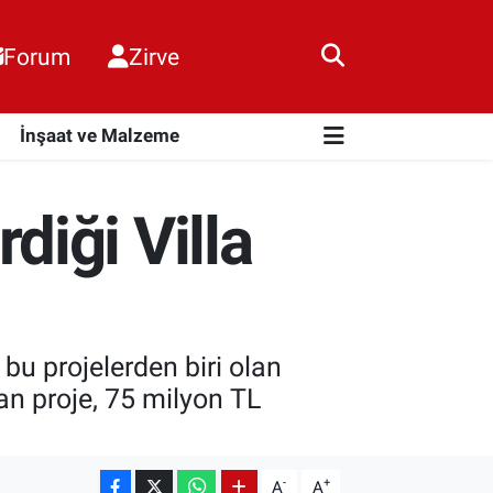
Forum
Zirve
i
İnşaat ve Malzeme
iği Villa
ı
bu projelerden biri olan
şan proje, 75 milyon TL
-
+
A
A