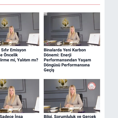
 Sıfır Emisyon
Binalarda Yeni Karbon
e Öncelik
Dönemi: Enerji
dirme mi, Yalıtım mı?
Performansından Yaşam
Döngüsü Performansına
Geçiş
Sadece İnşa
Bilgi, Sorumluluk ve Gerçek