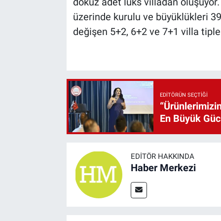
dokuz adet lüks villadan oluşuyor.
üzerinde kurulu ve büyüklükleri 3
değişen 5+2, 6+2 ve 7+1 villa tipl
EDITÖRÜN SEÇTIĞI
“Ürünlerimizin
En Büyük Gü
EDITÖR HAKKINDA
Haber Merkezi