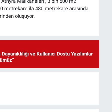
 ‘Athyra Malikaneleri’, 3 bin 500 m2
90 metrekare ila 480 metrekare arasında
erinden oluşuyor.
 Dayanıklılığı ve Kullanıcı Dostu Yazılımlar
cümüz”