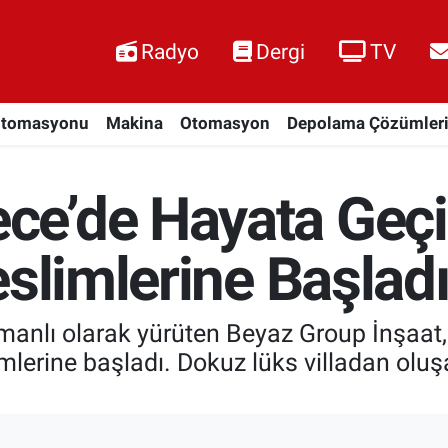
Radyo
Dergi
TV
Otomasyonu
Makina
Otomasyon
Depolama Çözümler
’de Hayata Geçird
eslimlerine Başlad
amanlı olarak yürüten Beyaz Group İnşaat, 
imlerine başladı. Dokuz lüks villadan olu