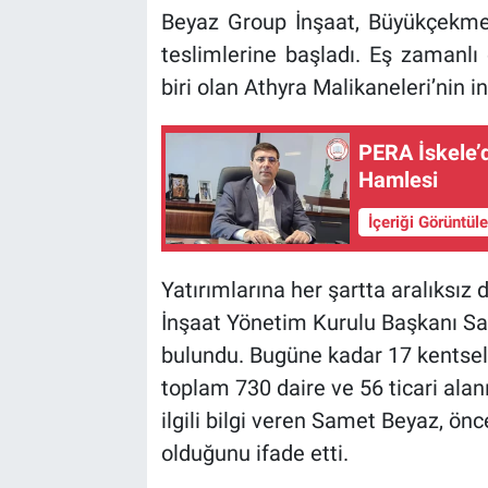
Beyaz Group İnşaat, Büyükçekmece
teslimlerine başladı. Eş zamanlı
biri olan Athyra Malikaneleri’nin
PERA İskele’d
Hamlesi
İçeriği Görüntül
Yatırımlarına her şartta aralıksız
İnşaat Yönetim Kurulu Başkanı Sam
bulundu. Bugüne kadar 17 kentsel
toplam 730 daire ve 56 ticari alan
ilgili bilgi veren Samet Beyaz, önc
olduğunu ifade etti.