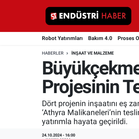
Robot Yatırımları
Robot Yatırımları
Bakım 4.0
Proses 
Bakım 4.0
HABERLER
İNŞAAT VE MALZEME
Proses Otomasyonu
Büyükçekmece
Makina
Projesinin T
Otomasyon
Dört projenin inşaatını eş z
Depolama Çözümleri
‘Athyra Malikaneleri’nin tesl
İnşaat ve Malzeme
yatırımla hayata geçirildi.
HaberOrtak
24.10.2024 - 16:00