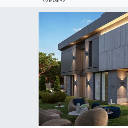
YAYINLANMA
EndüstriST
Enerjisini Üreten Fabrikalar
Endüstri 4.0 Uygulamaları
Ağır Sanayi Çözümleri