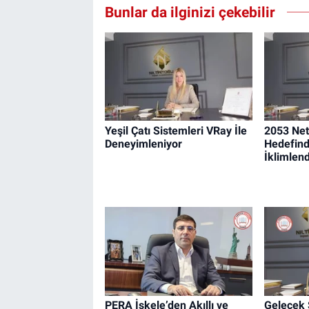
Bunlar da ilginizi çekebilir
Yeşil Çatı Sistemleri VRay İle
2053 Net
Deneyimleniyor
Hedefind
İklimlen
PERA İskele’den Akıllı ve
Gelecek 