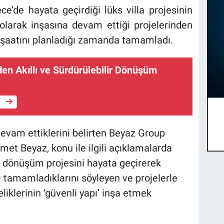
’de hayata geçirdiği lüks villa projesinin
 olarak inşasına devam ettiği projelerinden
 inşaatını planladığı zamanda tamamladı.
en Akıllı ve Sürdürülebilir Dönüşüm
e
 devam ettiklerini belirten Beyaz Group
et Beyaz, konu ile ilgili açıklamalarda
 dönüşüm projesini hayata geçirerek
ı tamamladıklarını söyleyen ve projelerle
eliklerinin ‘güvenli yapı’ inşa etmek