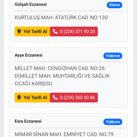
Gülşah Eczanesi
Gürsu
KURTULUŞ MAH. ATATÜRK CAD. NO:130
Yol Tarifi Al
0 (224) 371 90 20
Ayşe Eczanesi
Yıldırım
MİLLET MAH. CENGİZHAN CAD. NO:26
D(MİLLET MAH. MUHTARLIĞI VE SAĞLIK
OCAĞI KARŞISI)
Yol Tarifi Al
0 (224) 360 60 86
Esra Eczanesi
Yıldırım
MİMAR SİNAN MAH. EMNİYET CAD. NO:79