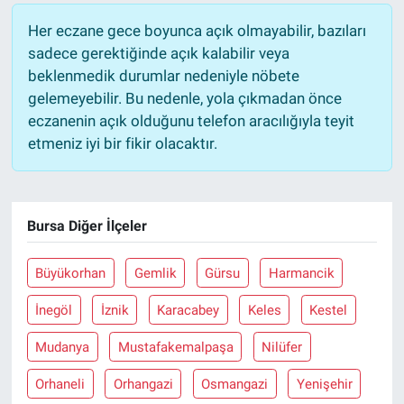
Her eczane gece boyunca açık olmayabilir, bazıları
sadece gerektiğinde açık kalabilir veya
beklenmedik durumlar nedeniyle nöbete
gelemeyebilir. Bu nedenle, yola çıkmadan önce
eczanenin açık olduğunu telefon aracılığıyla teyit
etmeniz iyi bir fikir olacaktır.
Bursa Diğer İlçeler
Büyükorhan
Gemlik
Gürsu
Harmancik
İnegöl
İznik
Karacabey
Keles
Kestel
Mudanya
Mustafakemalpaşa
Nilüfer
Orhaneli
Orhangazi
Osmangazi
Yenişehir