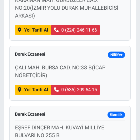
NO:20(İZMİR YOLU DURAK MUHALLEBİCİSİ
ARKASI)
Yol Tarifi Al
0 (224) 246 11 66
Doruk Eczanesi
Nilüfer
ÇALI MAH. BURSA CAD. NO:38 B(İCAP
NÖBETÇİDİR)
Yol Tarifi Al
0 (535) 209 54 15
Burak Eczanesi
Gemlik
EŞREF DİNÇER MAH. KUVAYİ MİLLİYE
BULVARI NO:255 B