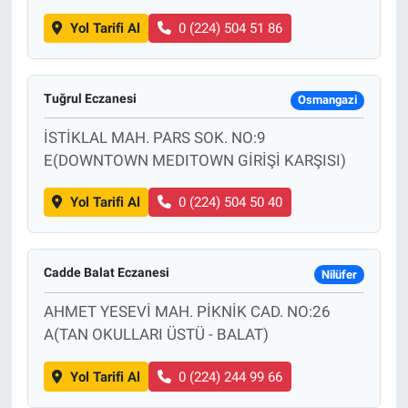
Yol Tarifi Al
0 (224) 504 51 86
Tuğrul Eczanesi
Osmangazi
İSTİKLAL MAH. PARS SOK. NO:9
E(DOWNTOWN MEDITOWN GİRİŞİ KARŞISI)
Yol Tarifi Al
0 (224) 504 50 40
Cadde Balat Eczanesi
Nilüfer
AHMET YESEVİ MAH. PİKNİK CAD. NO:26
A(TAN OKULLARI ÜSTÜ - BALAT)
Yol Tarifi Al
0 (224) 244 99 66