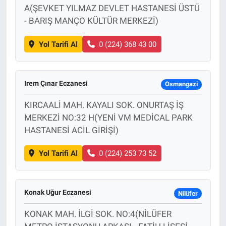
A(ŞEVKET YILMAZ DEVLET HASTANESİ ÜSTÜ
- BARIŞ MANÇO KÜLTÜR MERKEZİ)
Yol Tarifi Al
0 (224) 368 43 00
Irem Çınar Eczanesi
Osmangazi
KIRCAALİ MAH. KAYALI SOK. ONURTAŞ İŞ
MERKEZİ NO:32 H(YENİ VM MEDİCAL PARK
HASTANESİ ACİL GİRİŞİ)
Yol Tarifi Al
0 (224) 253 73 52
Konak Uğur Eczanesi
Nilüfer
KONAK MAH. İLGİ SOK. NO:4(NİLÜFER