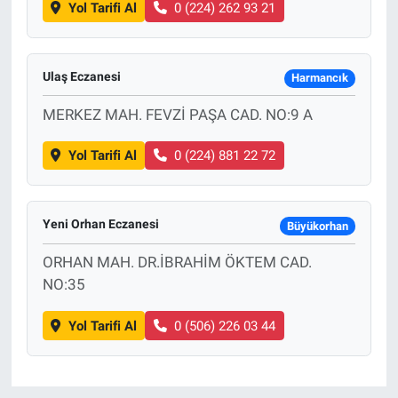
Yol Tarifi Al
0 (224) 262 93 21
Ulaş Eczanesi
Harmancık
MERKEZ MAH. FEVZİ PAŞA CAD. NO:9 A
Yol Tarifi Al
0 (224) 881 22 72
Yeni Orhan Eczanesi
Büyükorhan
ORHAN MAH. DR.İBRAHİM ÖKTEM CAD.
NO:35
Yol Tarifi Al
0 (506) 226 03 44