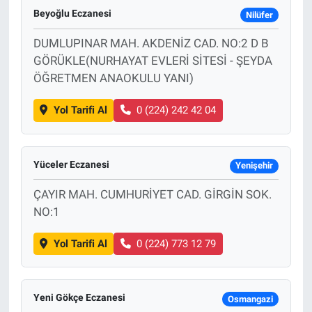
Beyoğlu Eczanesi
Nilüfer
DUMLUPINAR MAH. AKDENİZ CAD. NO:2 D B
GÖRÜKLE(NURHAYAT EVLERİ SİTESİ - ŞEYDA
ÖĞRETMEN ANAOKULU YANI)
Yol Tarifi Al
0 (224) 242 42 04
Yüceler Eczanesi
Yenişehir
ÇAYIR MAH. CUMHURİYET CAD. GİRGİN SOK.
NO:1
Yol Tarifi Al
0 (224) 773 12 79
Yeni Gökçe Eczanesi
Osmangazi