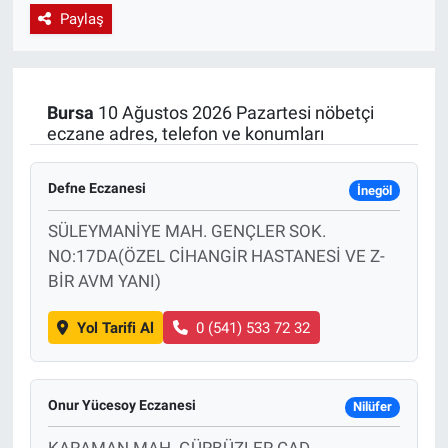
Paylaş
EndüstriST
Enerjisini Üreten Fabrikalar
Bursa
10 Ağustos 2026 Pazartesi nöbetçi
eczane adres, telefon ve konumları
Endüstri 4.0 Uygulamaları
Ağır Sanayi Çözümleri
Defne Eczanesi
İnegöl
SÜLEYMANİYE MAH. GENÇLER SOK.
NO:17DA(ÖZEL CİHANGİR HASTANESİ VE Z-
BİR AVM YANI)
Yol Tarifi Al
0 (541) 533 72 32
Onur Yücesoy Eczanesi
Nilüfer
KARAMAN MAH. GÜRBÜZLER CAD.