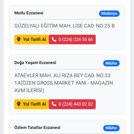
Mutlu Eczanesi
Mudanya
GÜZELYALI EĞİTİM MAH. LİSE CAD. NO:25 B
Yol Tarifi Al
0 (224) 224 55 66
Doğa Yaşam Eczanesi
Nilüfer
ATAEVLER MAH. ALİ RIZA BEY CAD. NO:33
1A(ÖZEN GROSS MARKET YANI - MAGAZİN
AVM İLERİSİ)
Yol Tarifi Al
0 (224) 443 02 02
Özlem Tatallar Eczanesi
Nilüfer