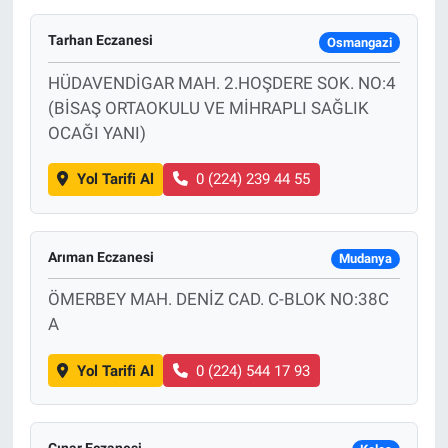
Tarhan Eczanesi
Osmangazi
HÜDAVENDİGAR MAH. 2.HOŞDERE SOK. NO:4
(BİSAŞ ORTAOKULU VE MİHRAPLI SAĞLIK
OCAĞI YANI)
Yol Tarifi Al
0 (224) 239 44 55
Arıman Eczanesi
Mudanya
ÖMERBEY MAH. DENİZ CAD. C-BLOK NO:38C
A
Yol Tarifi Al
0 (224) 544 17 93
Çınar Eczanesi