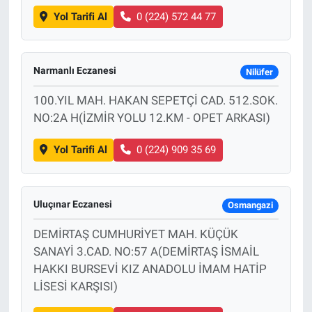
Yol Tarifi Al
0 (224) 572 44 77
Narmanlı Eczanesi
Nilüfer
100.YIL MAH. HAKAN SEPETÇİ CAD. 512.SOK.
NO:2A H(İZMİR YOLU 12.KM - OPET ARKASI)
Yol Tarifi Al
0 (224) 909 35 69
Uluçınar Eczanesi
Osmangazi
DEMİRTAŞ CUMHURİYET MAH. KÜÇÜK
SANAYİ 3.CAD. NO:57 A(DEMİRTAŞ İSMAİL
HAKKI BURSEVİ KIZ ANADOLU İMAM HATİP
LİSESİ KARŞISI)