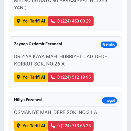
METRO İSTASYONU ARKASI - FATİH LİSESİ
YANI)
Yol Tarifi Al
0 (224) 453 00 29
Zeynep Özdemir Eczanesi
Gemlik
DR.ZİYA KAYA MAH. HÜRRİYET CAD. DEDE
KORKUT SOK. NO:26 A
Yol Tarifi Al
0 (224) 512 19 95
Hülya Eczanesi
İnegöl
OSMANİYE MAH. DERE SOK. NO:31 A
Yol Tarifi Al
0 (224) 713 66 25