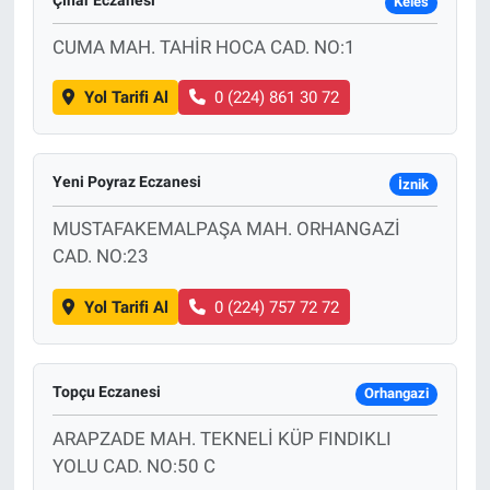
Keles
CUMA MAH. TAHİR HOCA CAD. NO:1
Yol Tarifi Al
0 (224) 861 30 72
Yeni Poyraz Eczanesi
İznik
MUSTAFAKEMALPAŞA MAH. ORHANGAZİ
CAD. NO:23
Yol Tarifi Al
0 (224) 757 72 72
Topçu Eczanesi
Orhangazi
ARAPZADE MAH. TEKNELİ KÜP FINDIKLI
YOLU CAD. NO:50 C