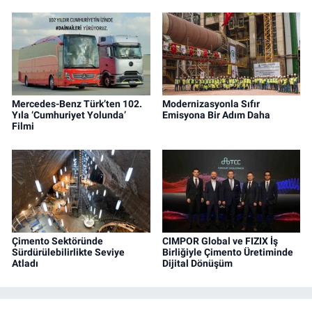
Mercedes-Benz Türk’ten 102.
Modernizasyonla Sıfır
Yıla ‘Cumhuriyet Yolunda’
Emisyona Bir Adım Daha
Filmi
Çimento Sektöründe
CIMPOR Global ve FIZIX İş
Sürdürülebilirlikte Seviye
Birliğiyle Çimento Üretiminde
Atladı
Dijital Dönüşüm