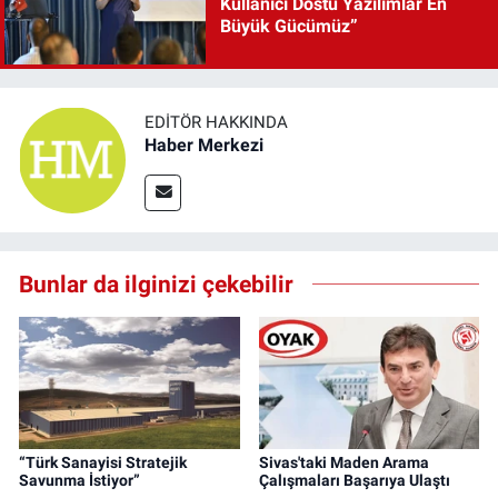
Kullanıcı Dostu Yazılımlar En
Büyük Gücümüz”
EDITÖR HAKKINDA
Haber Merkezi
Bunlar da ilginizi çekebilir
“Türk Sanayisi Stratejik
Sivas'taki Maden Arama
Savunma İstiyor”
Çalışmaları Başarıya Ulaştı