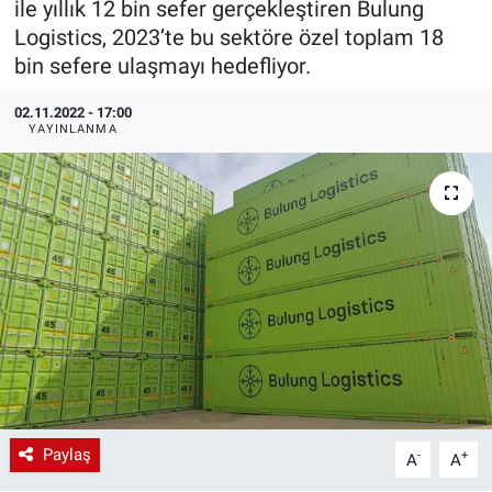
ile yıllık 12 bin sefer gerçekleştiren Bulung
Logistics, 2023’te bu sektöre özel toplam 18
EndüstriST
bin sefere ulaşmayı hedefliyor.
Enerjisini Üreten Fabrikalar
02.11.2022 - 17:00
YAYINLANMA
Endüstri 4.0 Uygulamaları
Ağır Sanayi Çözümleri
Paylaş
-
+
A
A