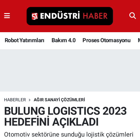
Robot Yatırımları
Bakım 4.0
Robot Yatırımları
Bakım 4.0
Proses Otomasyonu
Proses Otomasyonu
Makina
Otomasyon
HABERLER
AĞIR SANAYI ÇÖZÜMLERI
Depolama Çözümleri
BULUNG LOGISTICS 2023
HEDEFİNİ AÇIKLADI
İnşaat ve Malzeme
Otomotiv sektörüne sunduğu lojistik çözümleri
HaberOrtak