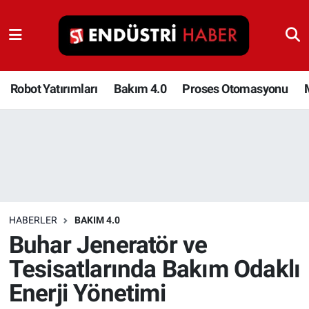
Robot Yatırımları
Bakım 4.0
Robot Yatırımları
Bakım 4.0
Proses Otomasyonu
Proses Otomasyonu
Makina
Otomasyon
HABERLER
BAKIM 4.0
Depolama Çözümleri
Buhar Jeneratör ve
Tesisatlarında Bakım Odaklı
İnşaat ve Malzeme
Enerji Yönetimi
HaberOrtak