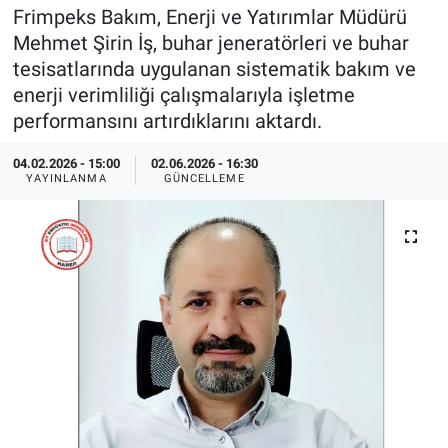
Frimpeks Bakım, Enerji ve Yatırımlar Müdürü
EndüstriST
Mehmet Şirin İş, buhar jeneratörleri ve buhar
tesisatlarında uygulanan sistematik bakım ve
Enerjisini Üreten Fabrikalar
enerji verimliliği çalışmalarıyla işletme
performansını artırdıklarını aktardı.
Endüstri 4.0 Uygulamaları
04.02.2026 - 15:00
02.06.2026 - 16:30
YAYINLANMA
GÜNCELLEME
Ağır Sanayi Çözümleri