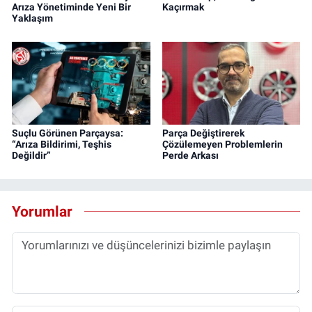
Arıza Yönetiminde Yeni Bir
Kaçırmak
Yaklaşım
Suçlu Görünen Parçaysa:
Parça Değiştirerek
“Arıza Bildirimi, Teşhis
Çözülemeyen Problemlerin
Değildir”
Perde Arkası
Yorumlar