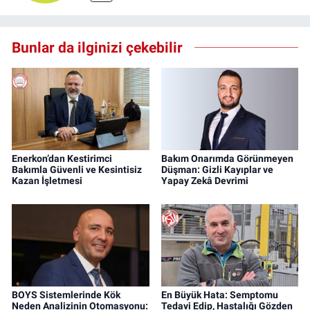
Bunlar da ilginizi çekebilir
Enerkon’dan Kestirimci
Bakım Onarımda Görünmeyen
Bakımla Güvenli ve Kesintisiz
Düşman: Gizli Kayıplar ve
Kazan İşletmesi
Yapay Zekâ Devrimi
BOYS Sistemlerinde Kök
En Büyük Hata: Semptomu
Neden Analizinin Otomasyonu:
Tedavi Edip, Hastalığı Gözden