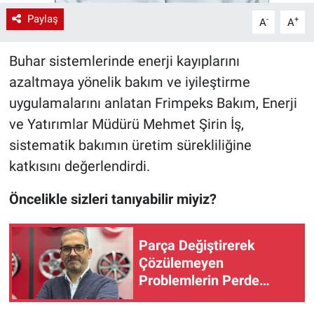
Paylaş
-
+
A
A
Buhar sistemlerinde enerji kayıplarını
azaltmaya yönelik bakım ve iyileştirme
uygulamalarını anlatan Frimpeks Bakım, Enerji
ve Yatırımlar Müdürü Mehmet Şirin İş,
sistematik bakımın üretim sürekliliğine
katkısını değerlendirdi.
Öncelikle sizleri tanıyabilir miyiz?
Parça Değiştirerek
Çözülemeyen
Problemlerin Perde
Arkası