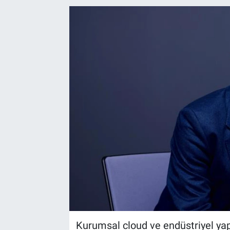
EndüstriST
Enerjisini Üreten Fabrikalar
Endüstri 4.0 Uygulamaları
Ağır Sanayi Çözümleri
Kurumsal cloud ve endüstriyel yapa