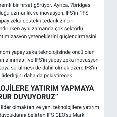
emli bir fırsat görüyor. Ayrıca, 7bridges
lduğu uzmanlık ve inovasyon, IFS’in “IFS
apay zeka destekli tedarik zinciri
andırırken aynı zamanda çok sektörlü
timizasyon yeteneklerini güçlendirmesini
nom yapay zeka teknolojisinde öncü olan
ın alınmas ı ve IFS'in yapay zeka inovasyon
asaya sürülmesi de dahil olmak üzere IFS'in
liderliğini daha da pekiştirecek.
LOJİLERE YATIRIM YAPMAYA
RUR DUYUYORUZ”
ider olmaktan ve yeni teknolojilere yatırım
yduklarını belirten IFS CEO'su Mark