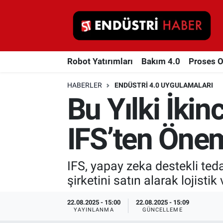
Robot Yatırımları
Robot Yatırımları
Bakım 4.0
Proses 
Bakım 4.0
HABERLER
ENDÜSTRI 4.0 UYGULAMALARI
Proses Otomasyonu
Bu Yılki İkin
Makina
IFS’ten Önem
Otomasyon
IFS, yapay zeka destekli ted
Depolama Çözümleri
şirketini satın alarak lojisti
İnşaat ve Malzeme
22.08.2025 - 15:00
22.08.2025 - 15:09
YAYINLANMA
GÜNCELLEME
HaberOrtak