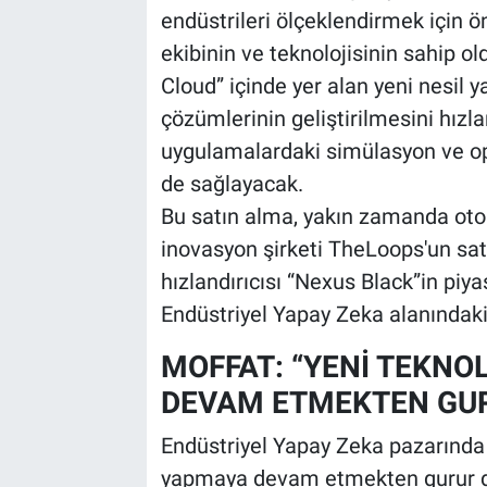
endüstrileri ölçeklendirmek için ön
ekibinin ve teknolojisinin sahip o
Cloud” içinde yer alan yeni nesil y
çözümlerinin geliştirilmesini hızl
uygulamalardaki simülasyon ve op
de sağlayacak.
Bu satın alma, yakın zamanda oto
inovasyon şirketi TheLoops'un sat
hızlandırıcısı “Nexus Black”in piy
Endüstriyel Yapay Zeka alanındaki 
MOFFAT: “YENİ TEKNO
DEVAM ETMEKTEN GU
Endüstriyel Yapay Zeka pazarında l
yapmaya devam etmekten gurur du