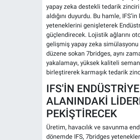
yapay zeka destekli tedarik zincir
aldığını duyurdu. Bu hamle, IFS’in
yeteneklerini genişleterek Endüst
güçlendirecek. Lojistik ağlarını o
gelişmiş yapay zeka simülasyonu ve
düzene sokan 7bridges, aynı zaman
yakalamayı, yüksek kaliteli seman
birleştirerek karmaşık tedarik zin
IFS'İN ENDÜSTRİY
ALANINDAKİ LİDER
PEKİŞTİRECEK
Üretim, havacılık ve savunma endüs
dönemde IFS, 7bridges yeteneklerin