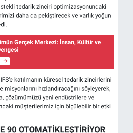
stekli tedarik zinciri optimizasyonundaki
rimizi daha da pekiştirecek ve varlık yoğun
di.
şümün Gerçek Merkezi: İnsan, Kültür ve
Dengesi
e
FS'e katılmanın küresel tedarik zincirlerini
e misyonlarını hızlandıracağını söyleyerek,
yla, çözümümüzü yeni endüstrilere ve
aki müşterilerimiz için ölçülebilir bir etki
DE 90 OTOMATİKLEŞTİRİYOR