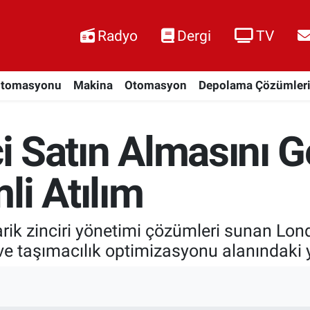
Radyo
Dergi
TV
Otomasyonu
Makina
Otomasyon
Depolama Çözümler
ci Satın Almasını 
li Atılım
arik zinciri yönetimi çözümleri sunan Lon
k ve taşımacılık optimizasyonu alanındaki y