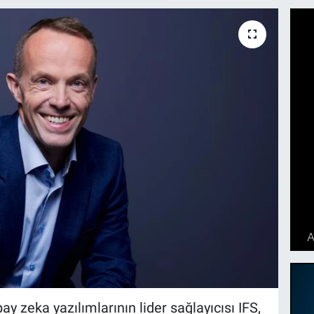
y zeka yazılımlarının lider sağlayıcısı IFS,