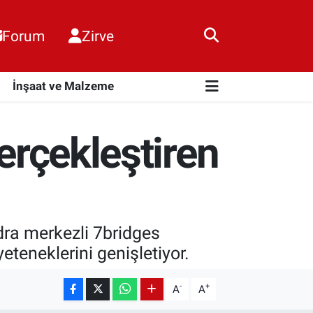
Forum
Zirve
i
İnşaat ve Malzeme
Gerçekleştiren
dra merkezli 7bridges
eteneklerini genişletiyor.
-
+
A
A