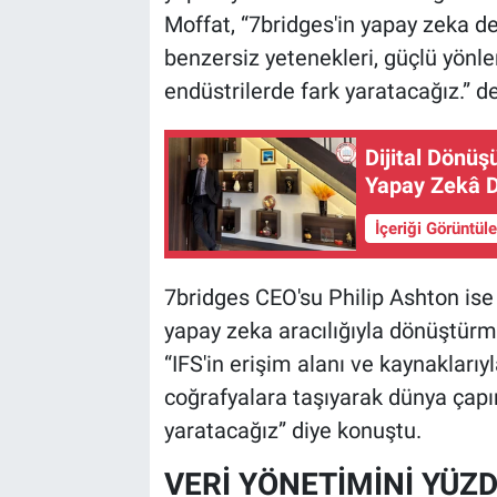
Moffat, “7bridges'in yapay zeka de
benzersiz yetenekleri, güçlü yönle
endüstrilerde fark yaratacağız.” de
Dijital Dönü
Yapay Zekâ 
İçeriği Görüntül
7bridges CEO'su Philip Ashton ise I
yapay zeka aracılığıyla dönüştürm
“IFS'in erişim alanı ve kaynakları
coğrafyalara taşıyarak dünya çapınd
yaratacağız” diye konuştu.
VERİ YÖNETİMİNİ YÜZ