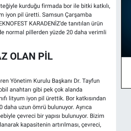
ğiyle kurduğu firmada bor ile bitki katkılı,
um iyon pil üretti. Samsun Çarşamba
 TEKNOFEST KARADENİZ'de tanıtılan ürün
e normal pillerden yüzde 20 daha verimli
Z OLAN PİL
tiren Yönetim Kurulu Başkanı Dr. Tayfun
obil anahtarı gibi pek çok alanda
ıfı lityum iyon pil ürettik. Bor katkısından
20 daha uzun ömrü bulunuyor. Ayrıca
bebiyle çevreci bir yapısı bulunuyor. Bizim
llanarak kapasitenin artırılması, çevreci,