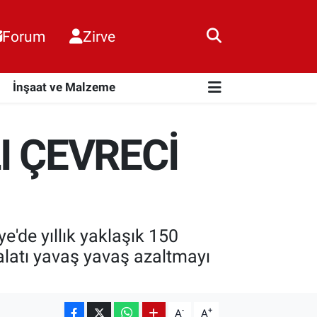
Forum
Zirve
i
İnşaat ve Malzeme
I ÇEVRECİ
'de yıllık yaklaşık 150
ithalatı yavaş yavaş azaltmayı
-
+
A
A