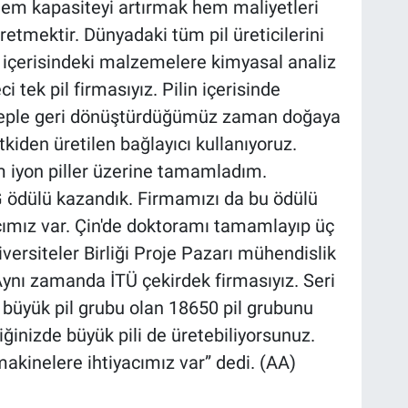
hem kapasiteyi artırmak hem maliyetleri
etmektir. Dünyadaki tüm pil üreticilerini
in içerisindeki malzemelere kimyasal analiz
i tek pil firmasıyız. Pilin içerisinde
beple geri dönüştürdüğümüz zaman doğaya
tkiden üretilen bağlayıcı kullanıyoruz.
m iyon piller üzerine tamamladım.
 ödülü kazandık. Firmamızı da bu ödülü
mcımız var. Çin'de doktoramı tamamlayıp üç
versiteler Birliği Proje Pazarı mühendislik
Aynı zamanda İTÜ çekirdek firmasıyız. Seri
büyük pil grubu olan 18650 pil grubunu
iğinizde büyük pili de üretebiliyorsunuz.
kinelere ihtiyacımız var” dedi. (AA)