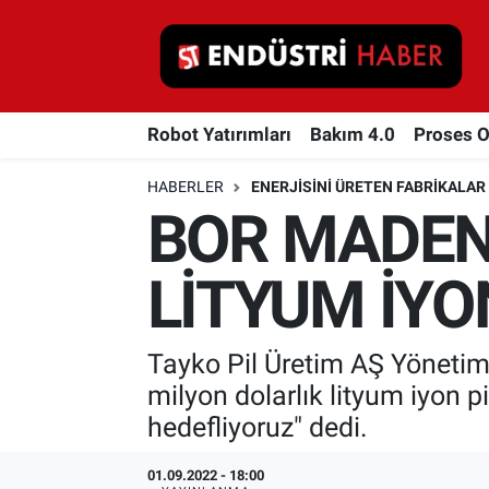
Robot Yatırımları
Robot Yatırımları
Bakım 4.0
Proses 
Bakım 4.0
HABERLER
ENERJISINI ÜRETEN FABRIKALAR
Proses Otomasyonu
BOR MADENİ
Makina
LİTYUM İYON
Otomasyon
Tayko Pil Üretim AŞ Yönetim 
Depolama Çözümleri
milyon dolarlık lityum iyon pi
İnşaat ve Malzeme
hedefliyoruz" dedi.
HaberOrtak
01.09.2022 - 18:00