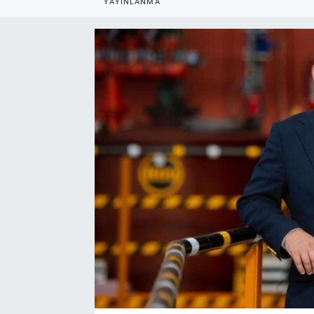
YAYINLANMA
EndüstriST
Enerjisini Üreten Fabrikalar
Endüstri 4.0 Uygulamaları
Ağır Sanayi Çözümleri