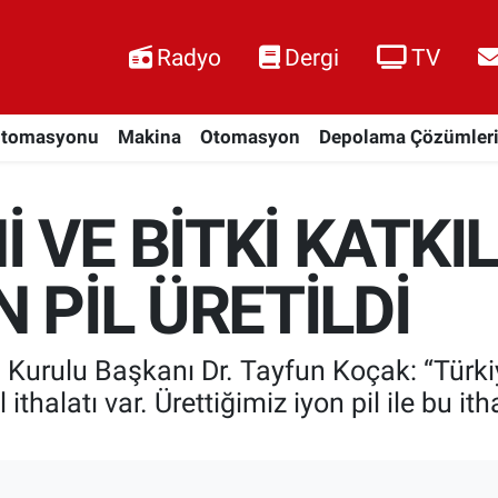
Radyo
Dergi
TV
Otomasyonu
Makina
Otomasyon
Depolama Çözümler
 VE BİTKİ KATKIL
 PİL ÜRETİLDİ
Kurulu Başkanı Dr. Tayfun Koçak: “Türkiye
l ithalatı var. Ürettiğimiz iyon pil ile bu 