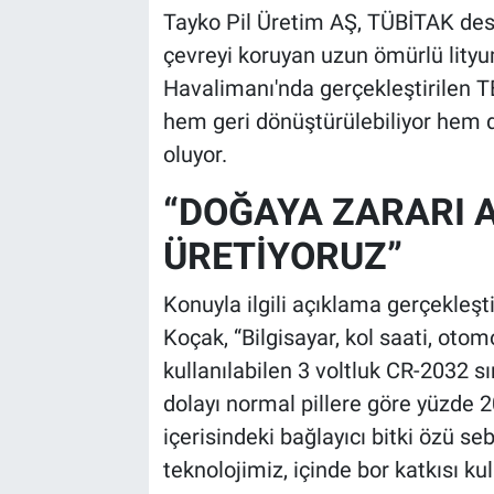
Tayko Pil Üretim AŞ, TÜBİTAK deste
çevreyi koruyan uzun ömürlü lity
Havalimanı'nda gerçekleştirilen
hem geri dönüştürülebiliyor hem d
oluyor.
“DOĞAYA ZARARI A
ÜRETİYORUZ”
Konuyla ilgili açıklama gerçekleş
Koçak, “Bilgisayar, kol saati, otom
kullanılabilen 3 voltluk CR-2032 sın
dolayı normal pillere göre yüzde 
içerisindeki bağlayıcı bitki özü se
teknolojimiz, içinde bor katkısı ku