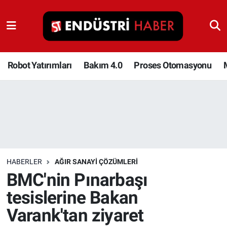
Robot Yatırımları
Bakım 4.0
Robot Yatırımları
Bakım 4.0
Proses Otomasyonu
Proses Otomasyonu
Makina
Otomasyon
HABERLER
AĞIR SANAYI ÇÖZÜMLERI
Depolama Çözümleri
BMC'nin Pınarbaşı
tesislerine Bakan
İnşaat ve Malzeme
Varank'tan ziyaret
HaberOrtak