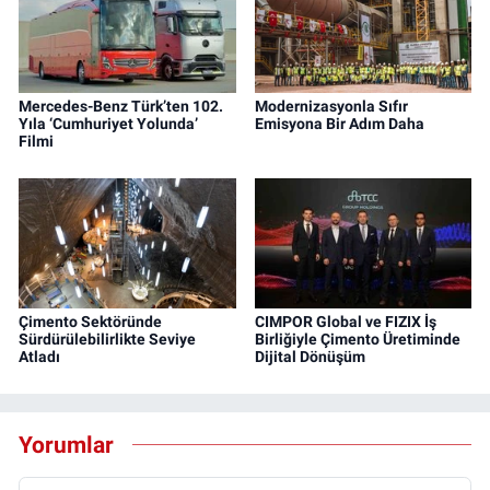
Mercedes-Benz Türk’ten 102.
Modernizasyonla Sıfır
Yıla ‘Cumhuriyet Yolunda’
Emisyona Bir Adım Daha
Filmi
Çimento Sektöründe
CIMPOR Global ve FIZIX İş
Sürdürülebilirlikte Seviye
Birliğiyle Çimento Üretiminde
Atladı
Dijital Dönüşüm
Yorumlar