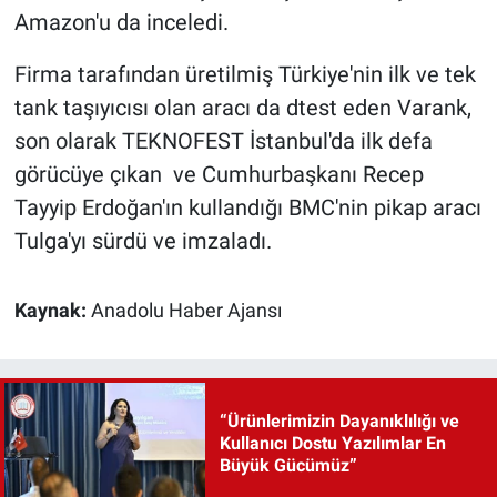
Amazon'u da inceledi.
Firma tarafından üretilmiş Türkiye'nin ilk ve tek
tank taşıyıcısı olan aracı da dtest eden Varank,
son olarak TEKNOFEST İstanbul'da ilk defa
görücüye çıkan ve Cumhurbaşkanı Recep
Tayyip Erdoğan'ın kullandığı BMC'nin pikap aracı
Tulga'yı sürdü ve imzaladı.
Kaynak:
Anadolu Haber Ajansı
“Ürünlerimizin Dayanıklılığı ve
Kullanıcı Dostu Yazılımlar En
Büyük Gücümüz”