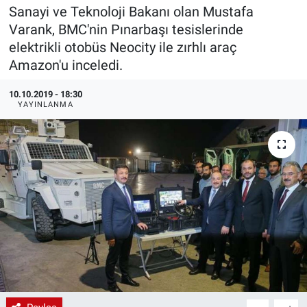
Sanayi ve Teknoloji Bakanı olan Mustafa
EndüstriST
Varank, BMC'nin Pınarbaşı tesislerinde
elektrikli otobüs Neocity ile zırhlı araç
Enerjisini Üreten Fabrikalar
Amazon'u inceledi.
Endüstri 4.0 Uygulamaları
10.10.2019 - 18:30
YAYINLANMA
Ağır Sanayi Çözümleri