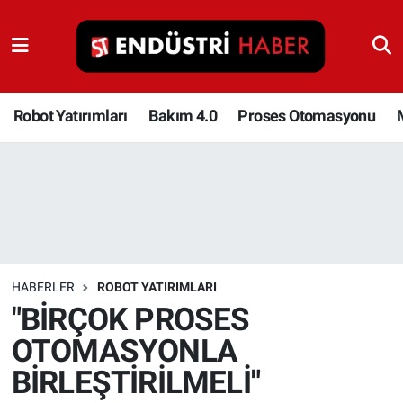
Robot Yatırımları
Bakım 4.0
Robot Yatırımları
Bakım 4.0
Proses Otomasyonu
Proses Otomasyonu
Makina
Otomasyon
HABERLER
ROBOT YATIRIMLARI
Depolama Çözümleri
"BİRÇOK PROSES
OTOMASYONLA
İnşaat ve Malzeme
BİRLEŞTİRİLMELİ"
HaberOrtak