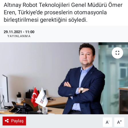
Altınay Robot Teknolojileri Genel Müdürü Ömer
EndüstriST
Eren, Türkiye’de proseslerin otomasyonla
birleştirilmesi gerektiğini söyledi.
Enerjisini Üreten Fabrikalar
29.11.2021 - 11:00
YAYINLANMA
Endüstri 4.0 Uygulamaları
Ağır Sanayi Çözümleri
Paylaş
-
+
A
A