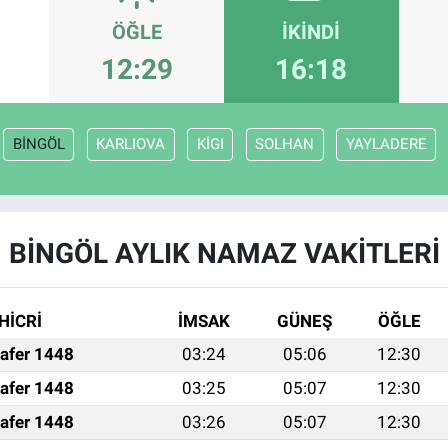
ÖĞLE
İKINDI
12:29
16:18
BİNGÖL
KARLIOVA
KİGI
SOLHAN
YAYLADERE
BİNGÖL AYLIK NAMAZ VAKITLERI
HİCRİ
İMSAK
GÜNEŞ
ÖĞLE
afer 1448
03:24
05:06
12:30
afer 1448
03:25
05:07
12:30
afer 1448
03:26
05:07
12:30