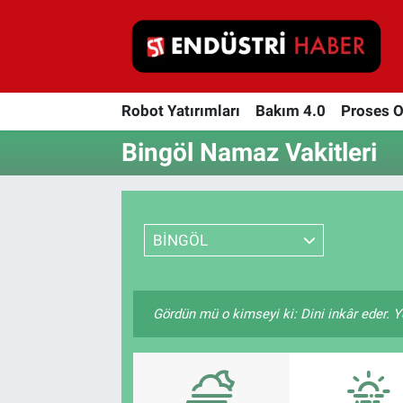
Robot Yatırımları
Robot Yatırımları
Bakım 4.0
Proses 
Bakım 4.0
Bingöl Namaz Vakitleri
Proses Otomasyonu
Makina
BİNGÖL
Otomasyon
Depolama Çözümleri
Gördün mü o kimseyi ki: Dini inkâr eder. Y
İnşaat ve Malzeme
HaberOrtak