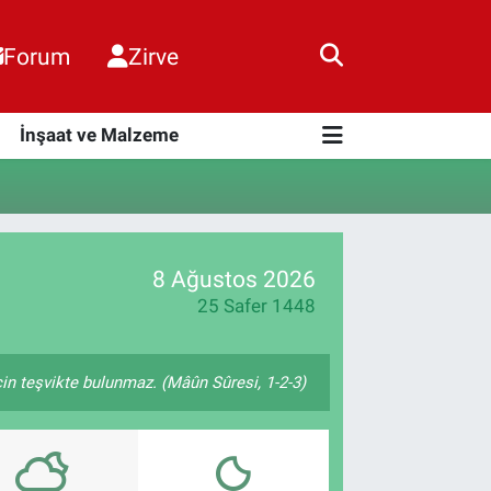
Forum
Zirve
i
İnşaat ve Malzeme
8 Ağustos 2026
25 Safer 1448
çin teşvikte bulunmaz. (Mâûn Sûresi, 1-2-3)