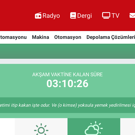
Radyo
Dergi
TV
Otomasyonu
Makina
Otomasyon
Depolama Çözümler
AKŞAM VAKTINE KALAN SÜRE
03:10:25
etimi itip kakan işte odur. Ve (o kimse) yoksula yemek yedirilmesi i