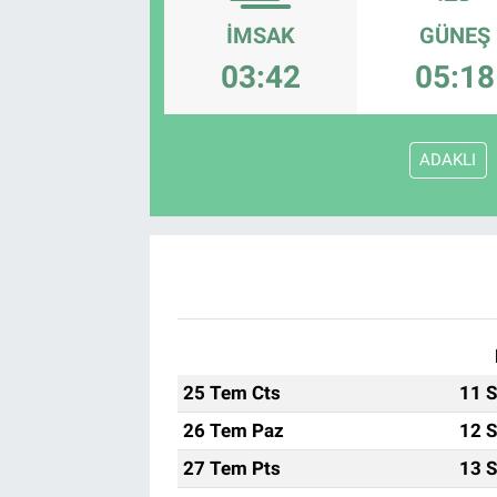
İMSAK
GÜNEŞ
EndüstriST
03:42
05:18
Enerjisini Üreten Fabrikalar
Endüstri 4.0 Uygulamaları
ADAKLI
Ağır Sanayi Çözümleri
25 Tem Cts
11 S
26 Tem Paz
12 S
27 Tem Pts
13 S