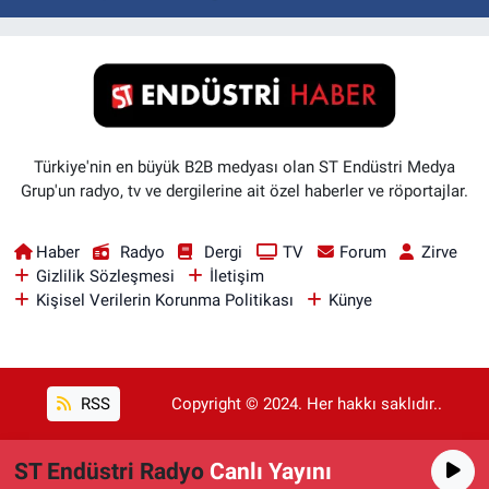
Türkiye'nin en büyük B2B medyası olan ST Endüstri Medya
Grup'un radyo, tv ve dergilerine ait özel haberler ve röportajlar.
Haber
Radyo
Dergi
TV
Forum
Zirve
Gizlilik Sözleşmesi
İletişim
Kişisel Verilerin Korunma Politikası
Künye
RSS
Copyright © 2024. Her hakkı saklıdır..
ST Endüstri Radyo
Canlı Yayını
Haber Yazılımı:
TE Bilişim