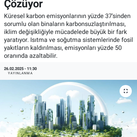
Çözüyor
EndüstriST
Küresel karbon emisyonlarının yüzde 37'sinden
sorumlu olan binaların karbonsuzlaştırılması,
Enerjisini Üreten Fabrikalar
iklim değişikliğiyle mücadelede büyük bir fark
yaratıyor. Isıtma ve soğutma sistemlerinde fosil
Endüstri 4.0 Uygulamaları
yakıtların kaldırılması, emisyonları yüzde 50
oranında azaltabilir.
Ağır Sanayi Çözümleri
26.02.2025 - 11:30
YAYINLANMA