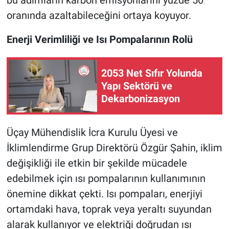
bu adımların karbon emisyonlarını yüzde 50
oranında azaltabileceğini ortaya koyuyor.
Enerji Verimliliği ve Isı Pompalarının Rolü
2053 Net Sıfır Yolunda
Yapı Sektörü ve
Dekarbonizasyon
Üçay Mühendislik İcra Kurulu Üyesi ve
İklimlendirme Grup Direktörü Özgür Şahin, iklim
değişikliği ile etkin bir şekilde mücadele
edebilmek için ısı pompalarının kullanımının
önemine dikkat çekti. Isı pompaları, enerjiyi
ortamdaki hava, toprak veya yeraltı suyundan
alarak kullanıyor ve elektriği doğrudan ısı