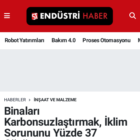
Robot Yatırımları
Bakım 4.0
Robot Yatırımları
Bakım 4.0
Proses Otomasyonu
Proses Otomasyonu
Makina
Otomasyon
HABERLER
İNŞAAT VE MALZEME
Depolama Çözümleri
Binaları
Karbonsuzlaştırmak, İklim
İnşaat ve Malzeme
Sorununu Yüzde 37
HaberOrtak