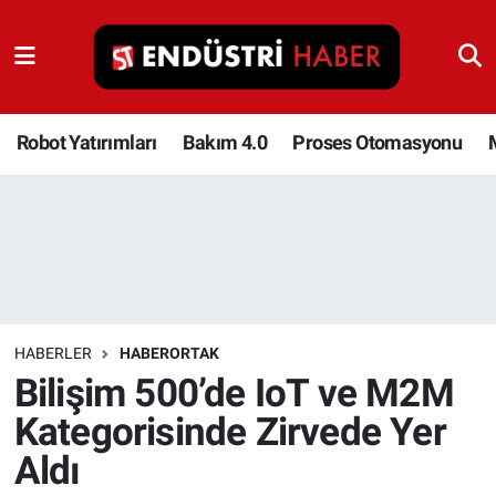
Robot Yatırımları
Bakım 4.0
Robot Yatırımları
Bakım 4.0
Proses Otomasyonu
Proses Otomasyonu
Makina
Otomasyon
HABERLER
HABERORTAK
Depolama Çözümleri
Bilişim 500’de IoT ve M2M
Kategorisinde Zirvede Yer
İnşaat ve Malzeme
Aldı
HaberOrtak