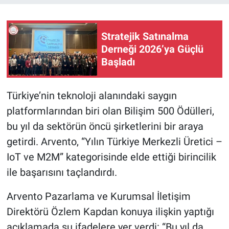
Stratejik Satınalma
Derneği 2026’ya Güçlü
Başladı
Türkiye’nin teknoloji alanındaki saygın
platformlarından biri olan Bilişim 500 Ödülleri,
bu yıl da sektörün öncü şirketlerini bir araya
getirdi. Arvento, “Yılın Türkiye Merkezli Üretici –
IoT ve M2M” kategorisinde elde ettiği birincilik
ile başarısını taçlandırdı.
Arvento Pazarlama ve Kurumsal İletişim
Direktörü Özlem Kapdan konuya ilişkin yaptığı
açıklamada şu ifadelere yer verdi: “Bu yıl da