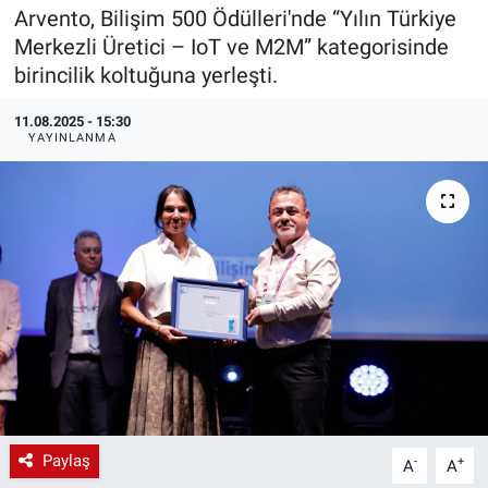
Arvento, Bilişim 500 Ödülleri'nde “Yılın Türkiye
EndüstriST
Merkezli Üretici – IoT ve M2M” kategorisinde
birincilik koltuğuna yerleşti.
Enerjisini Üreten Fabrikalar
11.08.2025 - 15:30
YAYINLANMA
Endüstri 4.0 Uygulamaları
Ağır Sanayi Çözümleri
Paylaş
-
+
A
A