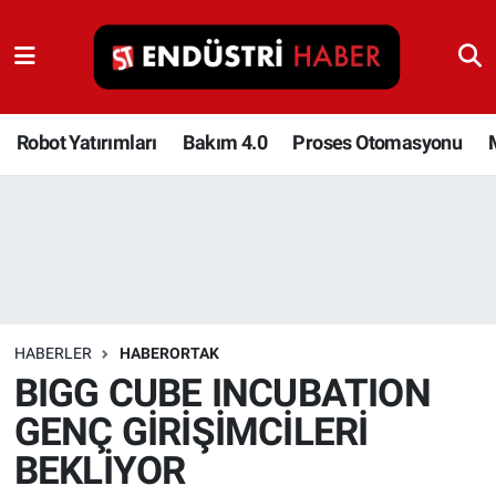
Robot Yatırımları
Bakım 4.0
Robot Yatırımları
Bakım 4.0
Proses Otomasyonu
Proses Otomasyonu
Makina
Otomasyon
HABERLER
HABERORTAK
Depolama Çözümleri
BIGG CUBE INCUBATION
GENÇ GİRİŞİMCİLERİ
İnşaat ve Malzeme
BEKLİYOR
HaberOrtak