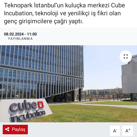
Teknopark İstanbul’un kuluçka merkezi Cube
EndüstriST
Incubation, teknoloji ve yenilikçi iş fikri olan
genç girişimcilere çağrı yaptı.
Enerjisini Üreten Fabrikalar
08.02.2024 - 11:00
YAYINLANMA
Endüstri 4.0 Uygulamaları
Ağır Sanayi Çözümleri
Paylaş
-
+
A
A