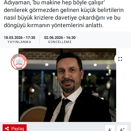
Adıyaman, 'bu makine hep böyle çalışır'
denilerek görmezden gelinen küçük belirtilerin
EndüstriST
nasıl büyük krizlere davetiye çıkardığını ve bu
döngüyü kırmanın yöntemlerini anlattı.
Enerjisini Üreten Fabrikalar
18.03.2026 - 17:30
02.06.2026 - 16:30
Endüstri 4.0 Uygulamaları
YAYINLANMA
GÜNCELLEME
Ağır Sanayi Çözümleri
Paylaş
-
+
A
A