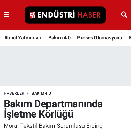
Robot Yatırımları
Bakım 4.0
Robot Yatırımları
Bakım 4.0
Proses Otomasyonu
Proses Otomasyonu
Makina
Otomasyon
HABERLER
BAKIM 4.0
Depolama Çözümleri
Bakım Departmanında
İşletme Körlüğü
İnşaat ve Malzeme
Moral Tekstil Bakım Sorumlusu Erdinç
HaberOrtak