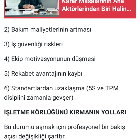
Karar Masalarının Ana
Aktörlerinden Biri Haline
Geldi"
2) Bakım maliyetlerinin artması
3) İş güvenliği riskleri
4) Ekip motivasyonunun düşmesi
5) Rekabet avantajının kaybı
6) Standartlardan uzaklaşma (5S ve TPM
disiplini zamanla gevşer)
İŞLETME KÖRLÜĞÜNÜ KIRMANIN YOLLARI
​Bu durumu aşmak için profesyonel bir bakış
açısı değişikliği şarttır.