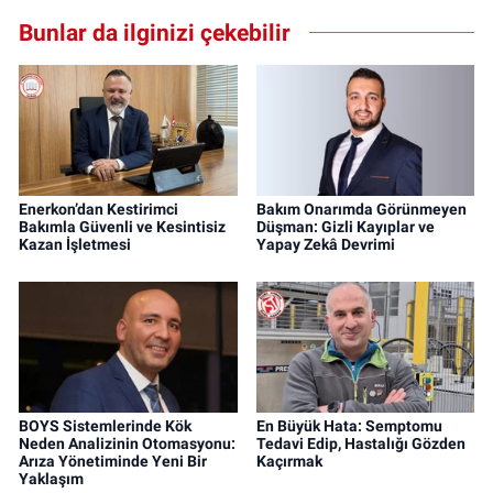
Bunlar da ilginizi çekebilir
Enerkon’dan Kestirimci
Bakım Onarımda Görünmeyen
Bakımla Güvenli ve Kesintisiz
Düşman: Gizli Kayıplar ve
Kazan İşletmesi
Yapay Zekâ Devrimi
BOYS Sistemlerinde Kök
En Büyük Hata: Semptomu
Neden Analizinin Otomasyonu:
Tedavi Edip, Hastalığı Gözden
Arıza Yönetiminde Yeni Bir
Kaçırmak
Yaklaşım