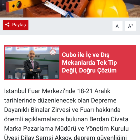
Paylaş
-
+
A
A
Cubo ile İç ve Dış
Mekanlarda Tek Tip
Değil, Doğru Çözüm
İstanbul Fuar Merkezi’nde 18-21 Aralık
tarihlerinde düzenlenecek olan Depreme
Dayanıklı Binalar Zirvesi ve Fuarı hakkında
önemli açıklamalarda bulunan Berdan Civata
Marka Pazarlama Müdürü ve Yönetim Kurulu
Üyesi Dilay Şemsi Aksoy, deprem güvenliğini