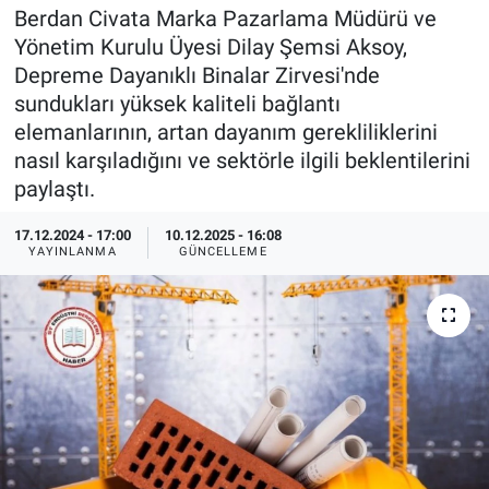
Berdan Civata Marka Pazarlama Müdürü ve
EndüstriST
Yönetim Kurulu Üyesi Dilay Şemsi Aksoy,
Depreme Dayanıklı Binalar Zirvesi'nde
Enerjisini Üreten Fabrikalar
sundukları yüksek kaliteli bağlantı
elemanlarının, artan dayanım gerekliliklerini
Endüstri 4.0 Uygulamaları
nasıl karşıladığını ve sektörle ilgili beklentilerini
paylaştı.
Ağır Sanayi Çözümleri
17.12.2024 - 17:00
10.12.2025 - 16:08
YAYINLANMA
GÜNCELLEME