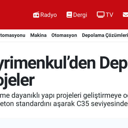
Radyo
Dergi
TV
Otomasyonu
Makina
Otomasyon
Depolama Çözümler
yrimenkul’den De
jeler
e dayanıklı yapı projeleri geliştirmeye od
beton standardını aşarak C35 seviyesinde