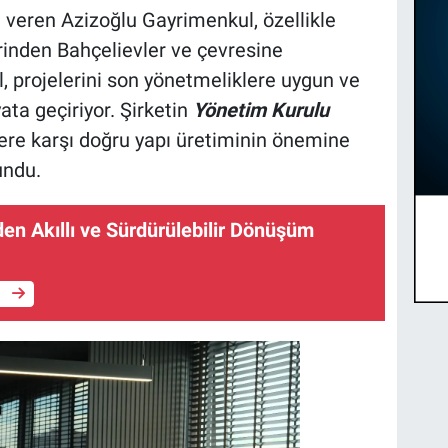
 veren Azizoğlu Gayrimenkul, özellikle
rinden Bahçelievler ve çevresine
, projelerini son yönetmeliklere uygun ve
ata geçiriyor. Şirketin
Yönetim Kurulu
re karşı doğru yapı üretiminin önemine
undu.
en Akıllı ve Sürdürülebilir Dönüşüm
e