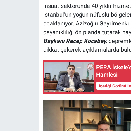
İnşaat sektöründe 40 yıldır hizmet
İstanbul’un yoğun nüfuslu bölgele
odaklanıyor. Azizoğlu Gayrimenkul
dayanıklılığı ön planda tutarak hay
Başkanı Recep Kocabey,
depremle
dikkat çekerek açıklamalarda bul
PERA İskele’d
Hamlesi
İçeriği Görüntül