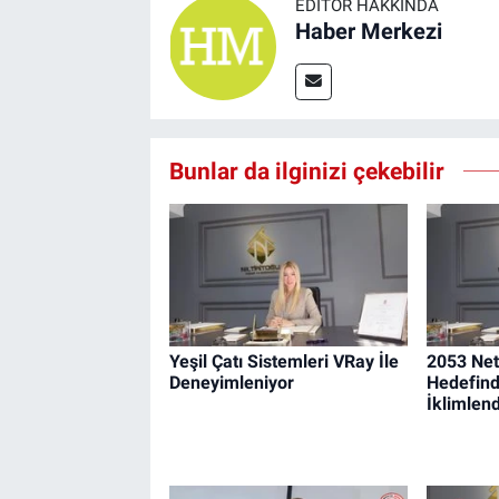
EDITÖR HAKKINDA
Haber Merkezi
Bunlar da ilginizi çekebilir
Yeşil Çatı Sistemleri VRay İle
2053 Net
Deneyimleniyor
Hedefind
İklimlen