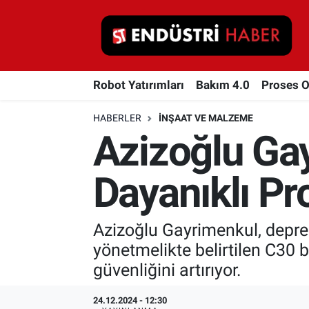
Robot Yatırımları
Robot Yatırımları
Bakım 4.0
Proses 
Bakım 4.0
HABERLER
İNŞAAT VE MALZEME
Proses Otomasyonu
Azizoğlu Ga
Makina
Dayanıklı Pro
Otomasyon
Azizoğlu Gayrimenkul, deprem
Depolama Çözümleri
yönetmelikte belirtilen C30 
İnşaat ve Malzeme
güvenliğini artırıyor.
HaberOrtak
24.12.2024 - 12:30