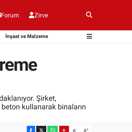
Forum
Zirve
i
İnşaat ve Malzeme
preme
aklanıyor. Şirket,
 beton kullanarak binaların
-
+
A
A