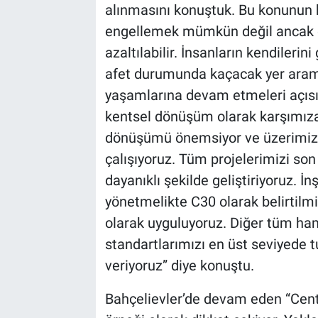
alınmasını konuştuk. Bu konunun her
engellemek mümkün değil ancak do
azaltılabilir. İnsanların kendilerin
afet durumunda kaçacak yer arama
yaşamlarına devam etmeleri açıs
kentsel dönüşüm olarak karşımıza ç
dönüşümü önemsiyor ve üzerimize
çalışıyoruz. Tüm projelerimizi so
dayanıklı şekilde geliştiriyoruz. İ
yönetmelikte C30 olarak belirtilm
olarak uyguluyoruz. Diğer tüm ham
standartlarımızı en üst seviyede
veriyoruz” diye konuştu.
Bahçelievler’de devam eden “Centra