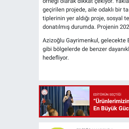
örneği olarak dikkat çekiyor. Yak
geçirilen projede, aile odaklı bir
tiplerinin yer aldığı proje, sosyal t
donatılmış durumda. Projenin 202
Azizoğlu Gayrimenkul, gelecekte
gibi bölgelerde de benzer dayanıkl
hedefliyor.
EDITÖRÜN SEÇTIĞI
“Ürünlerimizin
En Büyük Gü