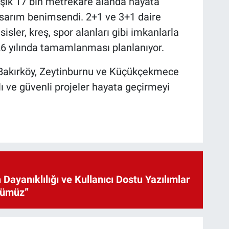
laşık 17 bin metrekare alanda hayata
 tasarım benimsendi. 2+1 ve 3+1 daire
esisler, kreş, spor alanları gibi imkanlarla
6 yılında tamamlanması planlanıyor.
 Bakırköy, Zeytinburnu ve Küçükçekmece
ı ve güvenli projeler hayata geçirmeyi
 Dayanıklılığı ve Kullanıcı Dostu Yazılımlar
cümüz”