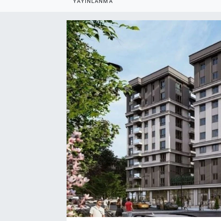
YAYINLANMA
EndüstriST
Enerjisini Üreten Fabrikalar
Endüstri 4.0 Uygulamaları
Ağır Sanayi Çözümleri