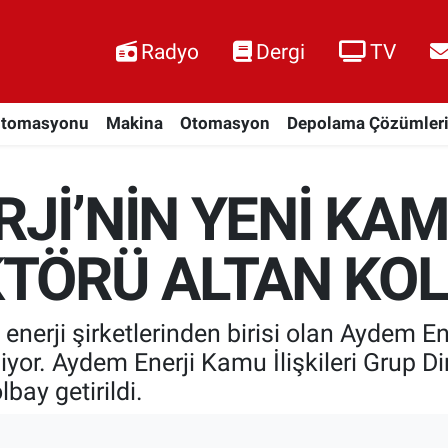
Radyo
Dergi
TV
Otomasyonu
Makina
Otomasyon
Depolama Çözümler
Jİ’NİN YENİ KAMU
KTÖRÜ ALTAN KO
 enerji şirketlerinden birisi olan Aydem E
or. Aydem Enerji Kamu İlişkileri Grup Di
bay getirildi.