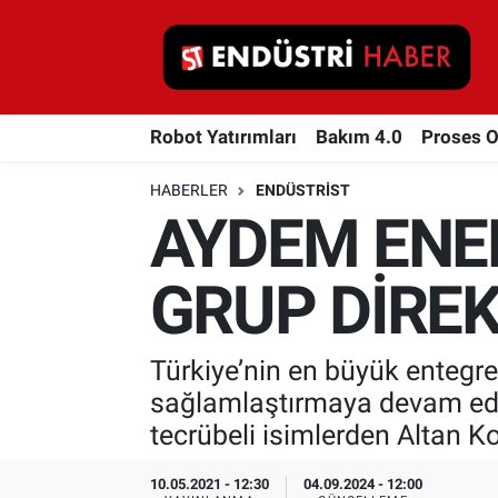
Robot Yatırımları
Robot Yatırımları
Bakım 4.0
Proses 
Bakım 4.0
HABERLER
ENDÜSTRIST
Proses Otomasyonu
AYDEM ENER
Makina
GRUP DİRE
Otomasyon
Türkiye’nin en büyük entegre
Depolama Çözümleri
sağlamlaştırmaya devam ediy
İnşaat ve Malzeme
tecrübeli isimlerden Altan Kol
HaberOrtak
10.05.2021 - 12:30
04.09.2024 - 12:00