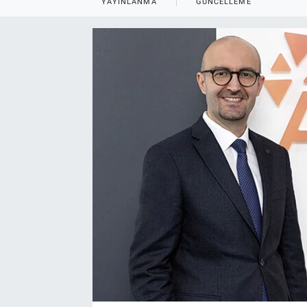
YAYINLANMA
GÜNCELLEME
EndüstriST
Enerjisini Üreten Fabrikalar
Endüstri 4.0 Uygulamaları
Ağır Sanayi Çözümleri