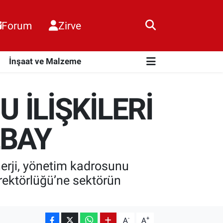
Forum
Zirve
i
İnşaat ve Malzeme
 İLİŞKİLERİ
LBAY
nerji, yönetim kadrosunu
rektörlüğü’ne sektörün
-
+
A
A