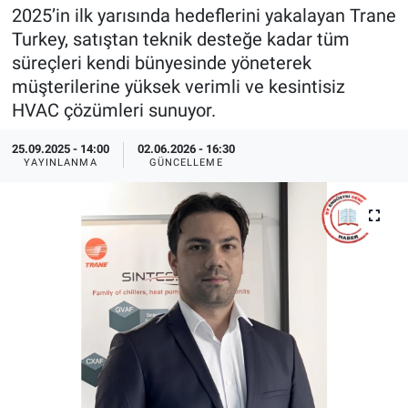
2025’in ilk yarısında hedeflerini yakalayan Trane
EndüstriST
Turkey, satıştan teknik desteğe kadar tüm
süreçleri kendi bünyesinde yöneterek
Enerjisini Üreten Fabrikalar
müşterilerine yüksek verimli ve kesintisiz
HVAC çözümleri sunuyor.
Endüstri 4.0 Uygulamaları
25.09.2025 - 14:00
02.06.2026 - 16:30
YAYINLANMA
GÜNCELLEME
Ağır Sanayi Çözümleri