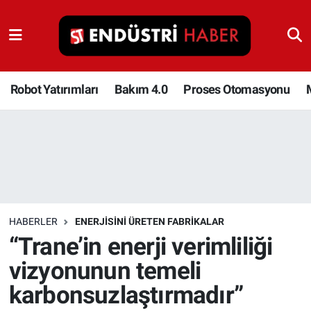
Robot Yatırımları
Bakım 4.0
Robot Yatırımları
Bakım 4.0
Proses Otomasyonu
Proses Otomasyonu
Makina
Otomasyon
HABERLER
ENERJISINI ÜRETEN FABRIKALAR
Depolama Çözümleri
“Trane’in enerji verimliliği
vizyonunun temeli
İnşaat ve Malzeme
karbonsuzlaştırmadır”
HaberOrtak