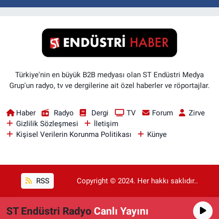
Türkiye'nin en büyük B2B medyası olan ST Endüstri Medya
Grup'un radyo, tv ve dergilerine ait özel haberler ve röportajlar.
Haber
Radyo
Dergi
TV
Forum
Zirve
Gizlilik Sözleşmesi
İletişim
Kişisel Verilerin Korunma Politikası
Künye
RSS
Copyright © 2024. Her hakkı saklıdır..
ST Endüstri Radyo
Canlı Yayını
Haber Yazılımı:
TE Bilişim