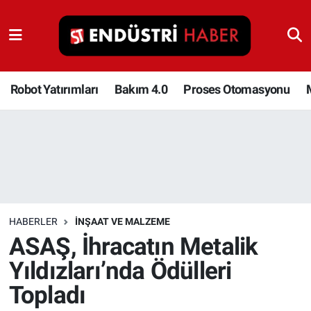
Robot Yatırımları
Bakım 4.0
Robot Yatırımları
Bakım 4.0
Proses Otomasyonu
Proses Otomasyonu
Makina
Otomasyon
HABERLER
İNŞAAT VE MALZEME
Depolama Çözümleri
ASAŞ, İhracatın Metalik
Yıldızları’nda Ödülleri
İnşaat ve Malzeme
Topladı
HaberOrtak