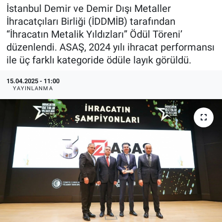
İstanbul Demir ve Demir Dışı Metaller
EndüstriST
İhracatçıları Birliği (İDDMİB) tarafından
“İhracatın Metalik Yıldızları” Ödül Töreni’
Enerjisini Üreten Fabrikalar
düzenlendi. ASAŞ, 2024 yılı ihracat performansı
ile üç farklı kategoride ödüle layık görüldü.
Endüstri 4.0 Uygulamaları
15.04.2025 - 11:00
YAYINLANMA
Ağır Sanayi Çözümleri