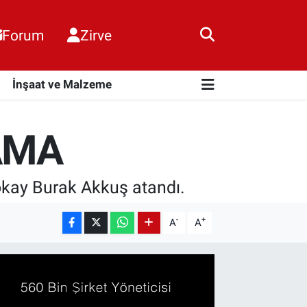
Forum
Zirve
i
İnşaat ve Malzeme
AMA
Gökay Burak Akkuş atandı.
-
+
A
A