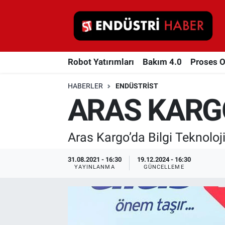
Robot Yatırımları
Robot Yatırımları
Bakım 4.0
Proses 
Bakım 4.0
HABERLER
ENDÜSTRIST
Proses Otomasyonu
ARAS KARG
Makina
Aras Kargo’da Bilgi Teknoloj
Otomasyon
31.08.2021 - 16:30
19.12.2024 - 16:30
Depolama Çözümleri
YAYINLANMA
GÜNCELLEME
İnşaat ve Malzeme
HaberOrtak