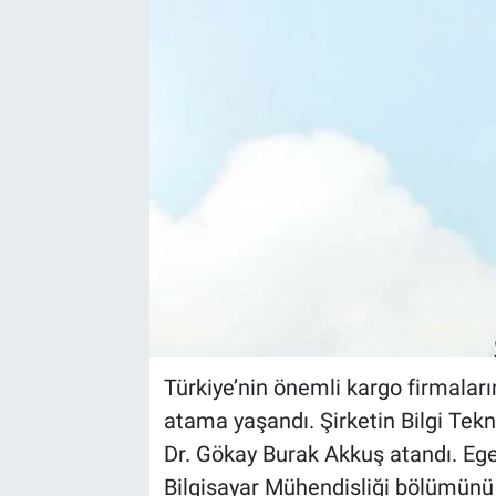
EndüstriST
Enerjisini Üreten Fabrikalar
Endüstri 4.0 Uygulamaları
Ağır Sanayi Çözümleri
Türkiye’nin önemli kargo firmalar
atama yaşandı. Şirketin Bilgi Tekn
Dr. Gökay Burak Akkuş atandı. Ege
Bilgisayar Mühendisliği bölümünü 