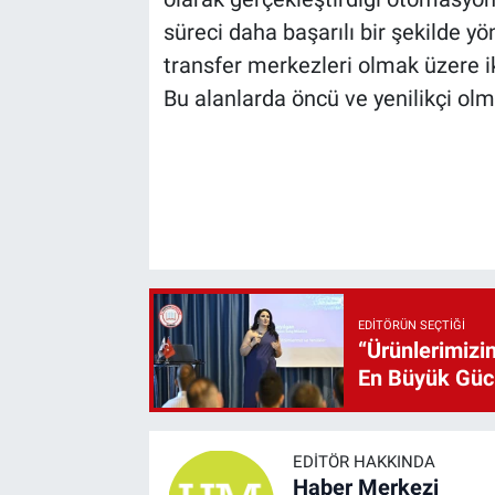
süreci daha başarılı bir şekilde yö
transfer merkezleri olmak üzere i
Bu alanlarda öncü ve yenilikçi ol
EDITÖRÜN SEÇTIĞI
“Ürünlerimizin
En Büyük Gü
EDITÖR HAKKINDA
Haber Merkezi