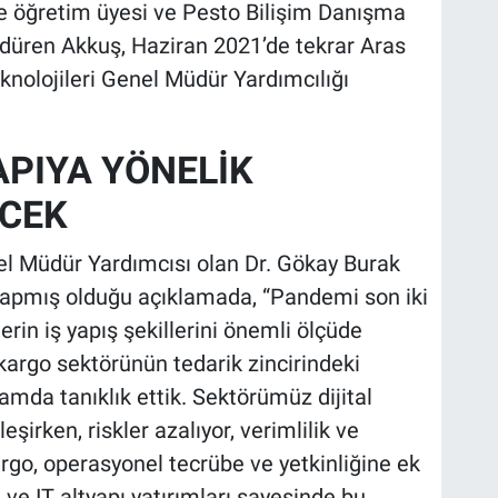
de öğretim üyesi ve Pesto Bilişim Danışma
ürdüren Akkuş, Haziran 2021’de tekrar Aras
knolojileri Genel Müdür Yardımcılığı
APIYA YÖNELİK
ECEK
nel Müdür Yardımcısı olan Dr. Gökay Burak
k yapmış olduğu açıklamada, “Pandemi son iki
rin iş yapış şekillerini önemli ölçüde
e kargo sektörünün tedarik zincirindeki
mda tanıklık ettik. Sektörümüz dijital
leşirken, riskler azalıyor, verimlilik ve
argo, operasyonel tecrübe ve yetkinliğine ek
ve IT altyapı yatırımları sayesinde bu