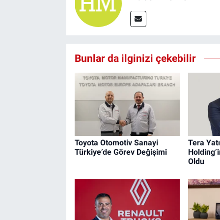
Bunlar da ilginizi çekebilir
Toyota Otomotiv Sanayi
Tera Yat
Türkiye’de Görev Değişimi
Holding’i
Oldu