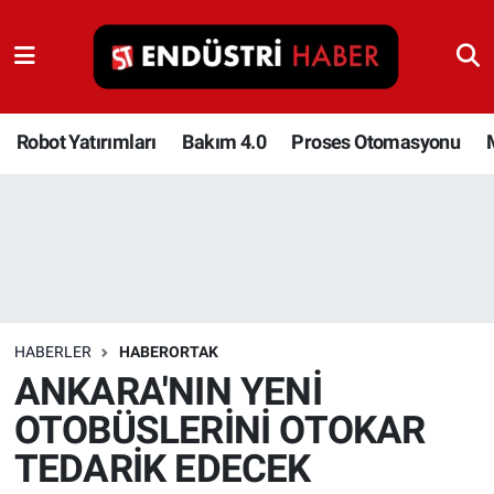
Robot Yatırımları
Bakım 4.0
Robot Yatırımları
Bakım 4.0
Proses Otomasyonu
Proses Otomasyonu
Makina
Otomasyon
HABERLER
HABERORTAK
Depolama Çözümleri
ANKARA'NIN YENİ
OTOBÜSLERİNİ OTOKAR
İnşaat ve Malzeme
TEDARİK EDECEK
HaberOrtak