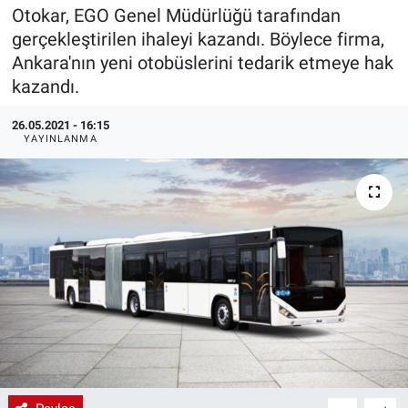
Otokar, EGO Genel Müdürlüğü tarafından
EndüstriST
gerçekleştirilen ihaleyi kazandı. Böylece firma,
Ankara'nın yeni otobüslerini tedarik etmeye hak
Enerjisini Üreten Fabrikalar
kazandı.
Endüstri 4.0 Uygulamaları
26.05.2021 - 16:15
YAYINLANMA
Ağır Sanayi Çözümleri