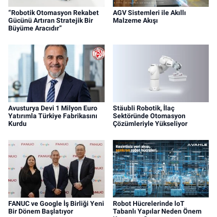
“Robotik Otomasyon Rekabet
AGV Sistemleri ile Akıllı
Gücünü Artıran Stratejik Bir
Malzeme Akışı
Büyüme Aracıdır”
Avusturya Devi 1 Milyon Euro
Stäubli Robotik, İlaç
Yatırımla Türkiye Fabrikasını
Sektöründe Otomasyon
Kurdu
Çözümleriyle Yükseliyor
FANUC ve Google İş Birliği Yeni
Robot Hücrelerinde loT
Bir Dönem Başlatıyor
Tabanlı Yapılar Neden Önem