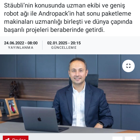
Stäubli’nin konusunda uzman ekibi ve geniş
EndüstriST
robot ağı ile Andropack’in hat sonu paketleme
makinaları uzmanlığı birleşti ve dünya çapında
Enerjisini Üreten Fabrikalar
başarılı projeleri beraberinde getirdi.
Endüstri 4.0 Uygulamaları
24.06.2022 - 08:00
02.01.2025 - 20:15
YAYINLANMA
GÜNCELLEME
Ağır Sanayi Çözümleri