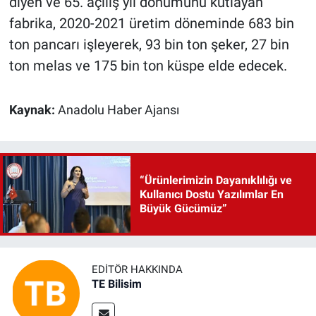
diyen ve 65. açılış yıl dönümünü kutlayan
fabrika, 2020-2021 üretim döneminde 683 bin
ton pancarı işleyerek, 93 bin ton şeker, 27 bin
ton melas ve 175 bin ton küspe elde edecek.
Kaynak:
Anadolu Haber Ajansı
“Ürünlerimizin Dayanıklılığı ve
Kullanıcı Dostu Yazılımlar En
Büyük Gücümüz”
EDITÖR HAKKINDA
TE Bilisim