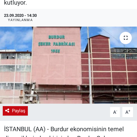
kutluyor.
EndüstriST
23.09.2020 - 14:30
YAYINLANMA
Enerjisini Üreten Fabrikalar
Endüstri 4.0 Uygulamaları
Ağır Sanayi Çözümleri
Paylaş
-
+
A
A
İSTANBUL (AA) - Burdur ekonomisinin temel