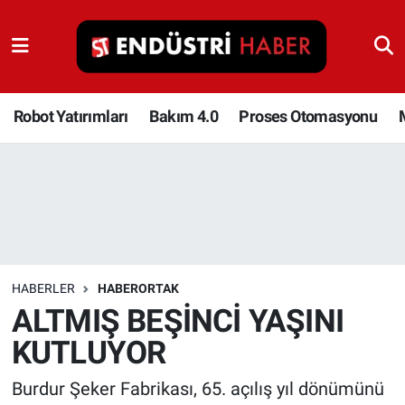
Robot Yatırımları
Bakım 4.0
Robot Yatırımları
Bakım 4.0
Proses Otomasyonu
Proses Otomasyonu
Makina
Otomasyon
HABERLER
HABERORTAK
Depolama Çözümleri
ALTMIŞ BEŞİNCİ YAŞINI
KUTLUYOR
İnşaat ve Malzeme
Burdur Şeker Fabrikası, 65. açılış yıl dönümünü
HaberOrtak