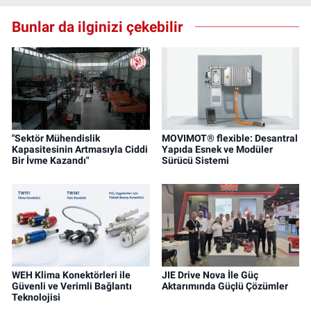
Bunlar da ilginizi çekebilir
"Sektör Mühendislik
MOVIMOT® flexible: Desantral
Kapasitesinin Artmasıyla Ciddi
Yapıda Esnek ve Modüler
Bir İvme Kazandı"
Sürücü Sistemi
WEH Klima Konektörleri ile
JIE Drive Nova İle Güç
Güvenli ve Verimli Bağlantı
Aktarımında Güçlü Çözümler
Teknolojisi