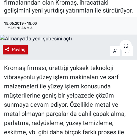
firmalarından olan Kromaş, ihracattaki
gelişimini yeni yurtdışı yatırımları ile sürdürüyor.
EndüstriST
15.06.2019 - 18:00
Enerjisini Üreten Fabrikalar
YAYINLANMA
Endüstri 4.0 Uygulamaları
Paylaş
-
+
A
A
Ağır Sanayi Çözümleri
Kromaş firması, ürettiği yüksek teknoloji
vibrasyonlu yüzey işlem makinaları ve sarf
malzemeleri ile yüzey işlem konusunda
müşterilerine geniş bir yelpazede çözüm
sunmaya devam ediyor. Özellikle metal ve
metal olmayan parçalar da dahil çapak alma,
parlatma, radyüsleme, yüzey temizleme,
eskitme, vb. gibi daha birçok farklı proses ile