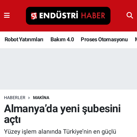
Robot Yatırımları
Bakım 4.0
Robot Yatırımları
Bakım 4.0
Proses Otomasyonu
Proses Otomasyonu
Makina
Otomasyon
HABERLER
MAKINA
Depolama Çözümleri
Almanya’da yeni şubesini
açtı
İnşaat ve Malzeme
Yüzey işlem alanında Türkiye’nin en güçlü
HaberOrtak