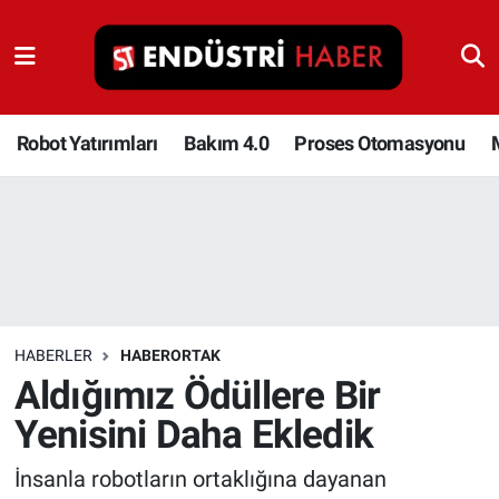
Robot Yatırımları
Bakım 4.0
Robot Yatırımları
Bakım 4.0
Proses Otomasyonu
Proses Otomasyonu
Makina
Otomasyon
HABERLER
HABERORTAK
Depolama Çözümleri
Aldığımız Ödüllere Bir
Yenisini Daha Ekledik
İnşaat ve Malzeme
İnsanla robotların ortaklığına dayanan
HaberOrtak