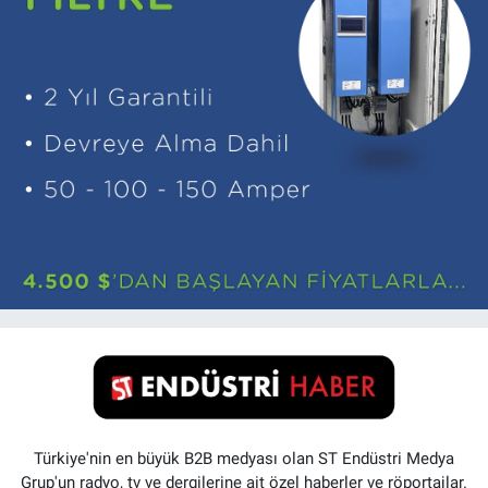
Türkiye'nin en büyük B2B medyası olan ST Endüstri Medya
Grup'un radyo, tv ve dergilerine ait özel haberler ve röportajlar.