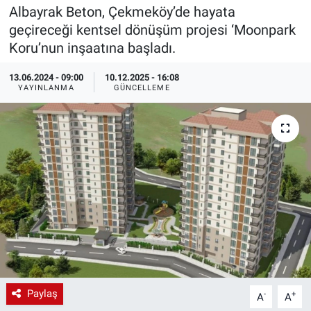
Albayrak Beton, Çekmeköy’de hayata
EndüstriST
geçireceği kentsel dönüşüm projesi ‘Moonpark
Koru’nun inşaatına başladı.
Enerjisini Üreten Fabrikalar
13.06.2024 - 09:00
10.12.2025 - 16:08
YAYINLANMA
GÜNCELLEME
Endüstri 4.0 Uygulamaları
Ağır Sanayi Çözümleri
Paylaş
-
+
A
A