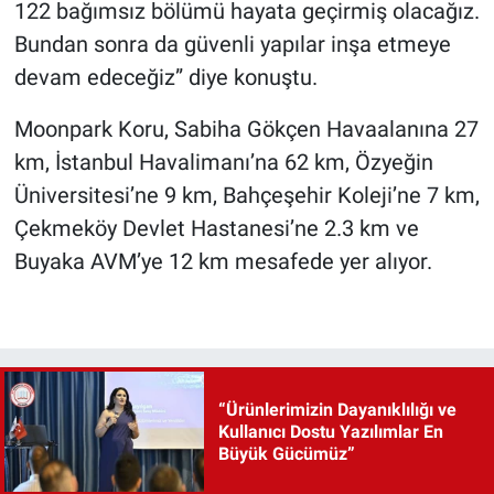
122 bağımsız bölümü hayata geçirmiş olacağız.
Bundan sonra da güvenli yapılar inşa etmeye
devam edeceğiz” diye konuştu.
Moonpark Koru, Sabiha Gökçen Havaalanına 27
km, İstanbul Havalimanı’na 62 km, Özyeğin
Üniversitesi’ne 9 km, Bahçeşehir Koleji’ne 7 km,
Çekmeköy Devlet Hastanesi’ne 2.3 km ve
Buyaka AVM’ye 12 km mesafede yer alıyor.
“Ürünlerimizin Dayanıklılığı ve
Kullanıcı Dostu Yazılımlar En
Büyük Gücümüz”