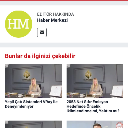
EDITÖR HAKKINDA
Haber Merkezi
Bunlar da ilginizi çekebilir
Yeşil Çatı Sistemleri VRay İle
2053 Net Sıfır Emisyon
Deneyimleniyor
Hedefinde Öncelik
İklimlendirme mi, Yalıtım mı?