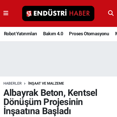
Robot Yatırımları
Bakım 4.0
Robot Yatırımları
Bakım 4.0
Proses Otomasyonu
Proses Otomasyonu
Makina
Otomasyon
HABERLER
İNŞAAT VE MALZEME
Depolama Çözümleri
Albayrak Beton, Kentsel
Dönüşüm Projesinin
İnşaat ve Malzeme
İnşaatına Başladı
HaberOrtak