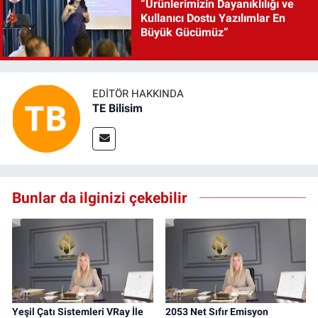
“Ürünlerimizin Dayanıklılığı ve
Kullanıcı Dostu Yazılımlar En
Büyük Gücümüz”
EDITÖR HAKKINDA
TE Bilisim
Bunlar da ilginizi çekebilir
Yeşil Çatı Sistemleri VRay İle
2053 Net Sıfır Emisyon