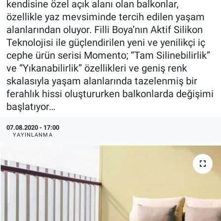
kendisine özel açık alanı olan balkonlar,
özellikle yaz mevsiminde tercih edilen yaşam
EndüstriST
alanlarından oluyor. Filli Boya’nın Aktif Silikon
Teknolojisi ile güçlendirilen yeni ve yenilikçi iç
Enerjisini Üreten Fabrikalar
cephe ürün serisi Momento; “Tam Silinebilirlik”
ve “Yıkanabilirlik” özellikleri ve geniş renk
Endüstri 4.0 Uygulamaları
skalasıyla yaşam alanlarında tazelenmiş bir
ferahlık hissi oluştururken balkonlarda değişimi
Ağır Sanayi Çözümleri
başlatıyor…
07.08.2020 - 17:00
YAYINLANMA