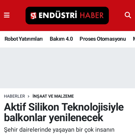
Robot Yatırımları
Bakım 4.0
Robot Yatırımları
Bakım 4.0
Proses Otomasyonu
Proses Otomasyonu
Makina
Otomasyon
HABERLER
İNŞAAT VE MALZEME
Depolama Çözümleri
Aktif Silikon Teknolojisiyle
balkonlar yenilenecek
İnşaat ve Malzeme
Şehir dairelerinde yaşayan bir çok insanın
HaberOrtak