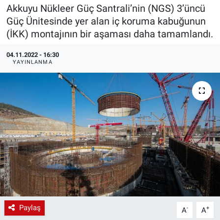
Akkuyu Nükleer Güç Santrali’nin (NGS) 3’üncü
EndüstriST
Güç Ünitesinde yer alan iç koruma kabuğunun
(İKK) montajının bir aşaması daha tamamlandı.
Enerjisini Üreten Fabrikalar
04.11.2022 - 16:30
YAYINLANMA
Endüstri 4.0 Uygulamaları
Ağır Sanayi Çözümleri
Paylaş
-
+
A
A