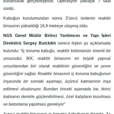
kullanılarak gerçekleştirildi. Operasyon yaklaşık 7 saat
sürdü.
Kabuğun kurulumundan sonra 3’üncü ünitenin reaktör
binasının yüksekliği 16,9 metreye ulaşmış oldu.
NGS Genel Müdür Birinci Yardımcısı ve Yapı İşleri
Direktörü Sergey Butckikh
sürece ilişkin şu açıklamada
bulundu: “
İç koruma kabuğu, reaktör bölümünün önemli bir
unsurudur. İKK, reaktör binasının en büyük yapısal
unsurlarından biri olarak reaktörün güvenliğini ve çevre
güvenliğini sağlar. Reaktör binasının iç koruma kabuğunun
inşasında bir sonraki aşamayı, üçüncü katmanının inşa
edilmesi oluşturuyor. Bundan önceki aşamada ise, ikinci
katmanın demirle güçlendirilmesi, özel kalıpların kurulması
ve betonlama yapılması gerekiyor
”
Ayrıca reaktör binasının iç koruma kabuğunun dışında, 3+