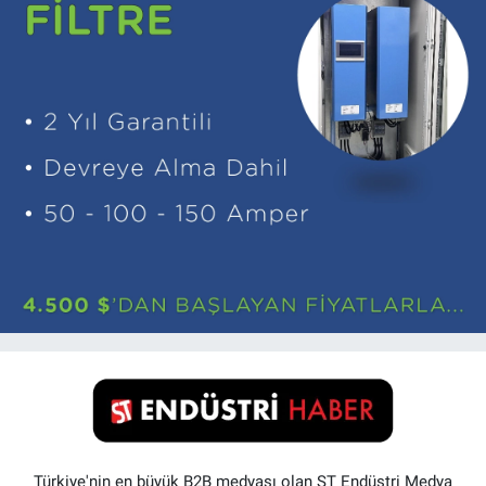
Türkiye'nin en büyük B2B medyası olan ST Endüstri Medya