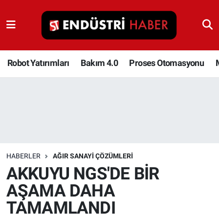
Robot Yatırımları
Bakım 4.0
Robot Yatırımları
Bakım 4.0
Proses Otomasyonu
Proses Otomasyonu
Makina
Otomasyon
HABERLER
AĞIR SANAYI ÇÖZÜMLERI
Depolama Çözümleri
AKKUYU NGS'DE BİR
AŞAMA DAHA
İnşaat ve Malzeme
TAMAMLANDI
HaberOrtak