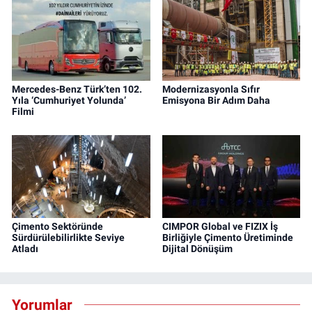
Mercedes-Benz Türk’ten 102.
Modernizasyonla Sıfır
Yıla ‘Cumhuriyet Yolunda’
Emisyona Bir Adım Daha
Filmi
Çimento Sektöründe
CIMPOR Global ve FIZIX İş
Sürdürülebilirlikte Seviye
Birliğiyle Çimento Üretiminde
Atladı
Dijital Dönüşüm
Yorumlar