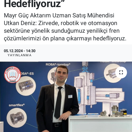
Hedefliyoruz”
EndüstriST
Mayr Güç Aktarım Uzman Satış Mühendisi
Utkan Deniz: Zirvede, robotik ve otomasyon
Enerjisini Üreten Fabrikalar
sektörüne yönelik sunduğumuz yenilikçi fren
çözümlerimizi ön plana çıkarmayı hedefliyoruz.
Endüstri 4.0 Uygulamaları
05.12.2024 - 14:30
Ağır Sanayi Çözümleri
YAYINLANMA