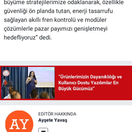
büyüme stratejilerimize odaklanarak, özellikle
güvenliği ön planda tutan, enerji tasarrufu
sağlayan akıllı fren kontrolü ve modüler
çözümlerle pazar payımızı genişletmeyi
hedefliyoruz” dedi.
“Ürünlerimizin Dayanıklılığı ve
Kullanıcı Dostu Yazılımlar En
Büyük Gücümüz”
EDITÖR HAKKINDA
Ayşete Yavaş