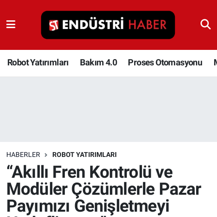
Robot Yatırımları
Bakım 4.0
Robot Yatırımları
Bakım 4.0
Proses Otomasyonu
Proses Otomasyonu
Makina
Otomasyon
HABERLER
ROBOT YATIRIMLARI
Depolama Çözümleri
“Akıllı Fren Kontrolü ve
Modüler Çözümlerle Pazar
İnşaat ve Malzeme
Payımızı Genişletmeyi
HaberOrtak