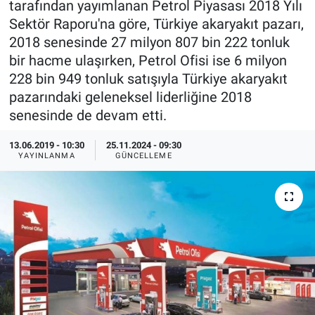
tarafından yayımlanan Petrol Piyasası 2018 Yılı
Sektör Raporu'na göre, Türkiye akaryakıt pazarı,
EndüstriST
2018 senesinde 27 milyon 807 bin 222 tonluk
bir hacme ulaşırken, Petrol Ofisi ise 6 milyon
Enerjisini Üreten Fabrikalar
228 bin 949 tonluk satışıyla Türkiye akaryakıt
pazarındaki geleneksel liderliğine 2018
Endüstri 4.0 Uygulamaları
senesinde de devam etti.
Ağır Sanayi Çözümleri
13.06.2019 - 10:30
25.11.2024 - 09:30
YAYINLANMA
GÜNCELLEME