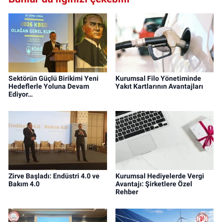
Sektörün Güçlü Birikimi Yeni
Kurumsal Filo Yönetiminde
Hedeflerle Yoluna Devam
Yakıt Kartlarının Avantajları
Ediyor…
Zirve Başladı: Endüstri 4.0 ve
Kurumsal Hediyelerde Vergi
Bakım 4.0
Avantajı: Şirketlere Özel
Rehber