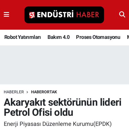
Robot Yatırımları
Bakım 4.0
Robot Yatırımları
Bakım 4.0
Proses Otomasyonu
Proses Otomasyonu
Makina
Otomasyon
HABERLER
HABERORTAK
Depolama Çözümleri
Akaryakıt sektörünün lideri
Petrol Ofisi oldu
İnşaat ve Malzeme
Enerji Piyasası Düzenleme Kurumu(EPDK)
HaberOrtak