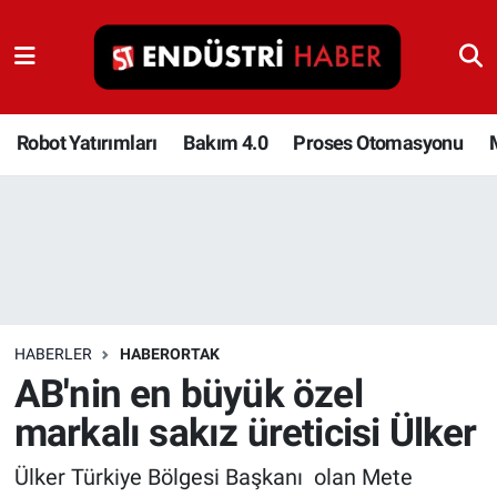
Robot Yatırımları
Bakım 4.0
Robot Yatırımları
Bakım 4.0
Proses Otomasyonu
Proses Otomasyonu
Makina
Otomasyon
HABERLER
HABERORTAK
Depolama Çözümleri
AB'nin en büyük özel
markalı sakız üreticisi Ülker
İnşaat ve Malzeme
Ülker Türkiye Bölgesi Başkanı olan Mete
HaberOrtak