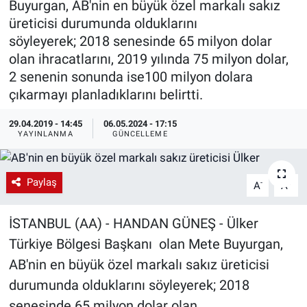
Buyurgan, AB'nin en büyük özel markalı sakız
üreticisi durumunda olduklarını
EndüstriST
söyleyerek; 2018 senesinde 65 milyon dolar
olan ihracatlarını, 2019 yılında 75 milyon dolar,
Enerjisini Üreten Fabrikalar
2 senenin sonunda ise100 milyon dolara
çıkarmayı planladıklarını belirtti.
Endüstri 4.0 Uygulamaları
29.04.2019 - 14:45
06.05.2024 - 17:15
Ağır Sanayi Çözümleri
YAYINLANMA
GÜNCELLEME
Paylaş
-
+
A
A
İSTANBUL (AA) - HANDAN GÜNEŞ - Ülker
Türkiye Bölgesi Başkanı olan Mete Buyurgan,
AB'nin en büyük özel markalı sakız üreticisi
durumunda olduklarını söyleyerek; 2018
senesinde 65 milyon dolar olan