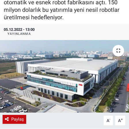
otomatik ve esnek robot fabrikasını açtı. 150
milyon dolarlık bu yatırımla yeni nesil robotlar
EndüstriST
üretilmesi hedefleniyor.
Enerjisini Üreten Fabrikalar
05.12.2022 - 13:00
YAYINLANMA
Endüstri 4.0 Uygulamaları
Ağır Sanayi Çözümleri
Paylaş
-
+
A
A