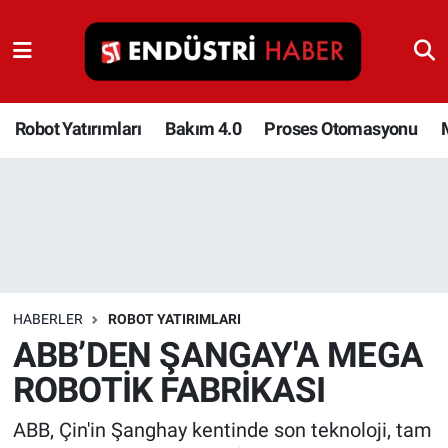
Robot Yatırımları
Bakım 4.0
Robot Yatırımları
Bakım 4.0
Proses Otomasyonu
Proses Otomasyonu
Makina
Otomasyon
HABERLER
ROBOT YATIRIMLARI
Depolama Çözümleri
ABB’DEN ŞANGAY'A MEGA
ROBOTİK FABRİKASI
İnşaat ve Malzeme
ABB, Çin'in Şanghay kentinde son teknoloji, tam
HaberOrtak